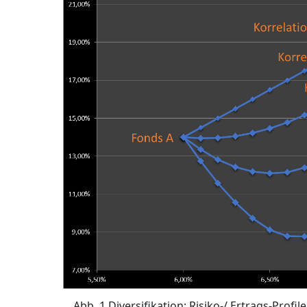
Abb. 1 Diversifikation: Risiko-/ Ertrags-Prof