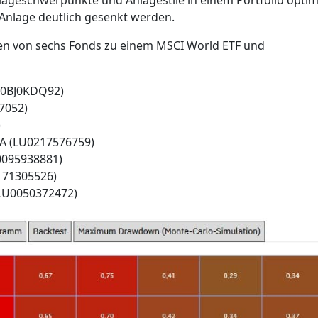
lageschwerpunkte und Anlagestile in einem Portfolio optim
 Anlage deutlich gesenkt werden.
nen von sechs Fonds zu einem MSCI World ETF und
E00BJ0KDQ92)
7052)
)
A (LU0217576759)
0095938881)
171305526)
(LU0050372472)