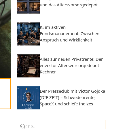
und das Altersvorsorgedepot
KI im aktiven
Fondsmanagement: Zwischen
Anspruch und Wirklichkeit
Alles zur neuen Privatrente: Der
envestor Altersvorsorgedepot-
Rechner
Der Presseclub mit Victor Gojdka
(DIE ZEIT) – Schwedenrente,
SpaceX und schiefe Indizes