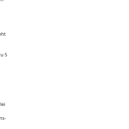
eht
zu 5
lei
ns-