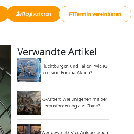
Registrieren
Termin vereinbaren
Verwandte Artikel
Fluchtburgen und Fallen: Wie KI-
fern sind Europa-Aktien?
KI-Aktien: Wie umgehen mit der
Herausforderung aus China?
Wer gewinnt? Vier Anlegertypen