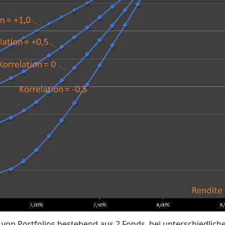
ile von Portfolios bestehend aus 2 Fonds, bei unterschiedlich