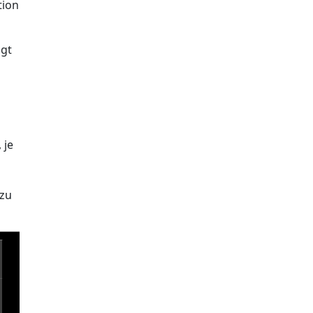
tion
igt
 je
azu