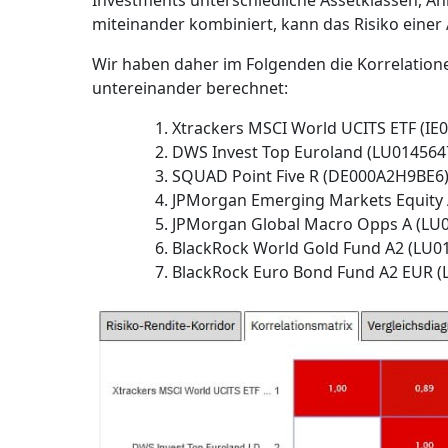
Investments unterschiedliche Assetklassen, An
miteinander kombiniert, kann das Risiko einer
Wir haben daher im Folgenden die Korrelatio
untereinander berechnet:
Xtrackers MSCI World UCITS ETF (I
DWS Invest Top Euroland (LU014564
SQUAD Point Five R (DE000A2H9BE6
JPMorgan Emerging Markets Equity 
JPMorgan Global Macro Opps A (LU
BlackRock World Gold Fund A2 (LU0
BlackRock Euro Bond Fund A2 EUR 