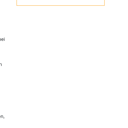
bei
n
en,