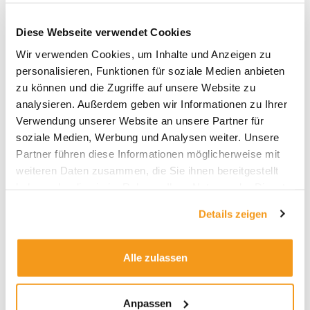
beschäftigt sich seit über 20 Jahren mit
Fonds und ETFs, zuletzt als Analyst beim
Diese Webseite verwendet Cookies
Research-Haus Morningstar.
Wir verwenden Cookies, um Inhalte und Anzeigen zu
personalisieren, Funktionen für soziale Medien anbieten
zu können und die Zugriffe auf unsere Website zu
analysieren. Außerdem geben wir Informationen zu Ihrer
JETZT CASHBACK BERECHNEN
Verwendung unserer Website an unsere Partner für
soziale Medien, Werbung und Analysen weiter. Unsere
Partner führen diese Informationen möglicherweise mit
weiteren Daten zusammen, die Sie ihnen bereitgestellt
haben oder die sie im Rahmen Ihrer Nutzung der Dienste
gesammelt haben.
Verwandte Artikel
Details zeigen
KI-Aktien: Wie umgehen mit der
Alle zulassen
Herausforderung aus China?
Anpassen