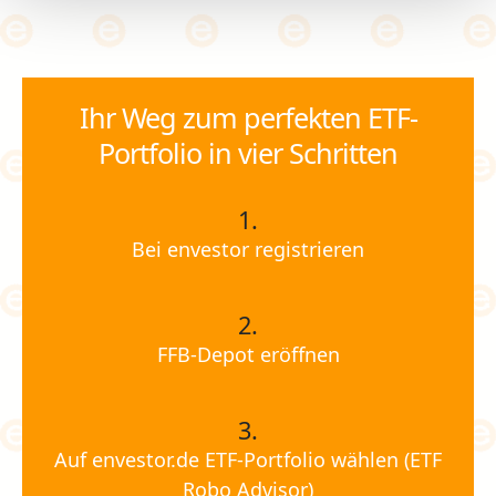
Ihr Weg zum perfekten ETF-
Portfolio in vier Schritten
1.
Bei envestor registrieren
2.
FFB-Depot eröffnen
3.
Auf envestor.de ETF-Portfolio wählen (ETF
Robo Advisor)