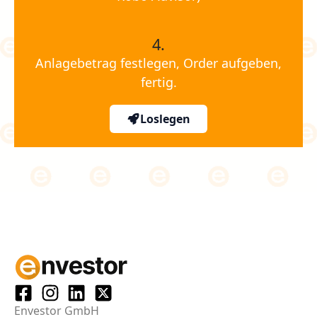
4.
Anlagebetrag festlegen, Order aufgeben,
fertig.
Loslegen
Envestor GmbH