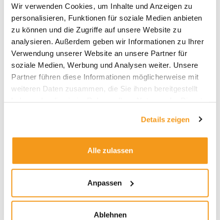
erwarten, dass deutsche Aktien in den
Wir verwenden Cookies, um Inhalte und Anzeigen zu
kommenden Jahren gut abschneiden werden.
personalisieren, Funktionen für soziale Medien anbieten
Auch nach der Outperformance deutscher
zu können und die Zugriffe auf unsere Website zu
Aktien in diesem Jahr glaube ich, dass das Beste
analysieren. Außerdem geben wir Informationen zu Ihrer
noch kommen wird.
Verwendung unserer Website an unsere Partner für
soziale Medien, Werbung und Analysen weiter. Unsere
Lange Zeit waren Aktienrückkäufe bei
Partner führen diese Informationen möglicherweise mit
deutschen Unternehmen eher eine
weiteren Daten zusammen, die Sie ihnen bereitgestellt
Seltenheit. Wird dieser kursstützende Faktor
haben oder die sie im Rahmen Ihrer Nutzung der Dienste
künftig wichtiger?
gesammelt haben.
Details zeigen
Wirth
: Definitiv. Aktienrückkäufe sind ein
Alle zulassen
effektiver Weg, den Unternehmenswert zu
steigern – vor allem, wenn die Bewertungen
niedrig sind. Wir sehen bereits, dass immer
Anpassen
mehr Unternehmen diesen Weg gehen, von der
Münchener Rück bis zur Deutschen Telekom.
Ablehnen