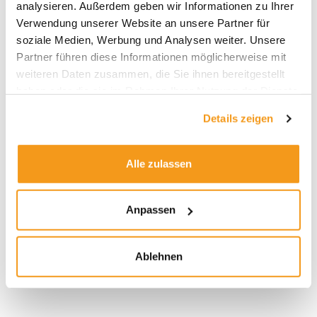
analysieren. Außerdem geben wir Informationen zu Ihrer
Verwendung unserer Website an unsere Partner für
soziale Medien, Werbung und Analysen weiter. Unsere
Partner führen diese Informationen möglicherweise mit
Ali Masarwah
weiteren Daten zusammen, die Sie ihnen bereitgestellt
Ali Masarwah ist Fondsanalyst und
haben oder die sie im Rahmen Ihrer Nutzung der Dienste
Geschäftsführer von envestor. Er
gesammelt haben.
Details zeigen
beschäftigt sich seit über 20 Jahren mit
Fonds und ETFs, zuletzt als Analyst beim
Research-Haus Morningstar.
Alle zulassen
Anpassen
JETZT CASHBACK BERECHNEN
Ablehnen