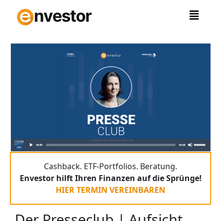
Zum
Inhalt
springen
Cashback. ETF-Portfolios. Beratung.
Envestor hilft Ihren Finanzen auf die Sprünge!
HIER TERMIN VEREINBAREN
Der Presseclub | Aufsicht