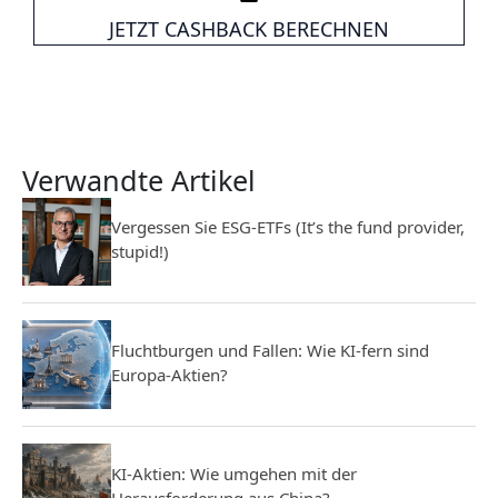
JETZT CASHBACK BERECHNEN
Verwandte Artikel
Vergessen Sie ESG-ETFs (It’s the fund provider,
stupid!)
Fluchtburgen und Fallen: Wie KI-fern sind
Europa-Aktien?
KI-Aktien: Wie umgehen mit der
Herausforderung aus China?