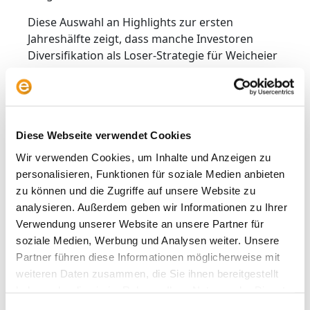
Diese Auswahl an Highlights zur ersten
Jahreshälfte zeigt, dass manche Investoren
Diversifikation als Loser-Strategie für Weicheier
bezeichnen mögen. In der Praxis stellt sie
allerdings sicher, dass Portfolios auch mit
Rendite rechnen können, wenn die Sunny Boys
der Märkte versagen. Dann schlägt oft die
Diese Webseite verwendet Cookies
Stunde vermeintlicher Performance-Krücken.
Wir haben bereits 2023 in unseren
Wir verwenden Cookies, um Inhalte und Anzeigen zu
Beratungsmandaten Europa-Aktien und US-Titel
personalisieren, Funktionen für soziale Medien anbieten
weitgehend gleichgewichtet. Nicht, weil wir
zu können und die Zugriffe auf unsere Website zu
gewusst hätten, dass sich eine US-
analysieren. Außerdem geben wir Informationen zu Ihrer
Administration anschicken würde, den Dollar
Verwendung unserer Website an unsere Partner für
und die ehemals als unsinkbar geltenden US-
soziale Medien, Werbung und Analysen weiter. Unsere
Staatsanleihen eigenhändig zu schreddern,
Partner führen diese Informationen möglicherweise mit
sondern genau, weil wir wussten, dass wir nicht
weiteren Daten zusammen, die Sie ihnen bereitgestellt
wissen, welche Trends an den Märkten in
haben oder die sie im Rahmen Ihrer Nutzung der Dienste
Zukunft vorherrschen werden.
gesammelt haben.