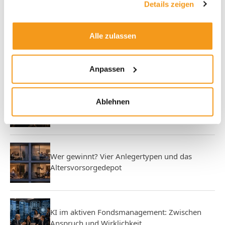
Details zeigen
JETZT CASHBACK BERECHNEN
Alle zulassen
Anpassen
Verwandte Artikel
KI-Aktien: Wie umgehen mit der
Ablehnen
Herausforderung aus China?
Wer gewinnt? Vier Anlegertypen und das
Altersvorsorgedepot
KI im aktiven Fondsmanagement: Zwischen
Anspruch und Wirklichkeit