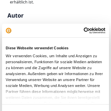
erhältlich ist.
Autor
Diese Webseite verwendet Cookies
Ali Masarwah
Wir verwenden Cookies, um Inhalte und Anzeigen zu
personalisieren, Funktionen für soziale Medien anbieten
Ali Masarwah ist Fondsanalyst und
zu können und die Zugriffe auf unsere Website zu
Geschäftsführer von envestor. Er
analysieren. Außerdem geben wir Informationen zu Ihrer
beschäftigt sich seit über 20 Jahren mit
Verwendung unserer Website an unsere Partner für
Fonds und ETFs, zuletzt als Analyst beim
soziale Medien, Werbung und Analysen weiter. Unsere
Research-Haus Morningstar.
Partner führen diese Informationen möglicherweise mit
weiteren Daten zusammen, die Sie ihnen bereitgestellt
haben oder die sie im Rahmen Ihrer Nutzung der Dienste
gesammelt haben.