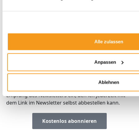
envestor mobil
envestor FAQs
Termin vereinbaren
Impressum
Datenschutzerklärung
Alle zulassen
Newsletter
Anpassen
Mit der Eintragung für den Newsletter bestätigen
Sie, die Verarbeitung ihrer Daten gemäß der
Ablehnen
Datenschutzerklärung
durch Brevo. Ich willige in den
Empfang des Newsletters ein, den ich jederzeit mit
dem Link im Newsletter selbst abbestellen kann.
Kostenlos abonnieren