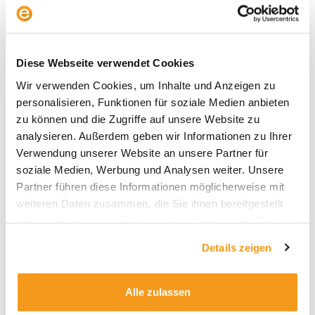
So viel Cashback bekommen Sie für
Ihren Fonds
Diese Webseite verwendet Cookies
Wir verwenden Cookies, um Inhalte und Anzeigen zu
personalisieren, Funktionen für soziale Medien anbieten
Bank
zu können und die Zugriffe auf unsere Website zu
analysieren. Außerdem geben wir Informationen zu Ihrer
Bank auswählen
COMDIRECT BANK
FNZ BANK AG
Verwendung unserer Website an unsere Partner für
soziale Medien, Werbung und Analysen weiter. Unsere
FONDSDEPOT BANK
FIL FONDSBANK (FFB)
Partner führen diese Informationen möglicherweise mit
weiteren Daten zusammen, die Sie ihnen bereitgestellt
DAB BANK
MORGENFUND FFM
haben oder die sie im Rahmen Ihrer Nutzung der Dienste
gesammelt haben.
Details zeigen
MORGENFUND LUX
Alle zulassen
Fondsauswahl