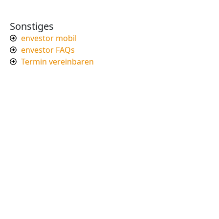
Sonstiges
envestor mobil
envestor FAQs
Termin vereinbaren
Impressum
Datenschutzerklärung
Newsletter
Mit der Eintragung für den Newsletter bestätigen
Sie, die Verarbeitung ihrer Daten gemäß der
Datenschutzerklärung
durch Brevo. Ich willige in den
Empfang des Newsletters ein, den ich jederzeit mit
dem Link im Newsletter selbst abbestellen kann.