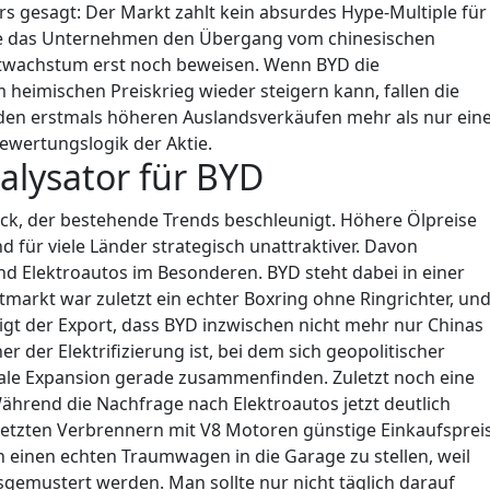
s gesagt: Der Markt zahlt kein absurdes Hype-Multiple für
sse das Unternehmen den Übergang vom chinesischen
rtwachstum erst noch beweisen. Wenn BYD die
heimischen Preiskrieg wieder steigern kann, fallen die
t den erstmals höheren Auslandsverkäufen mehr als nur ein
ewertungslogik der Aktie.
talysator für BYD
hock, der bestehende Trends beschleunigt. Höhere Ölpreise
d für viele Länder strategisch unattraktiver. Davon
und Elektroautos im Besonderen.
BYD steht dabei in einer
markt war zuletzt ein echter Boxring ohne Ringrichter, un
zeigt der Export, dass BYD inzwischen nicht mehr nur Chinas
r der Elektrifizierung ist, bei dem sich geopolitischer
obale Expansion gerade zusammenfinden.
Zuletzt noch eine
Während die Nachfrage nach Elektroautos jetzt deutlich
etzten Verbrennern mit V8 Motoren günstige Einkaufspreis
h einen echten Traumwagen in die Garage zu stellen, weil
usgemustert werden. Man sollte nur nicht täglich darauf