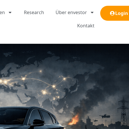
gen
Research
Über envestor
Login
Kontakt