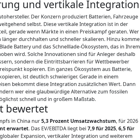
ung und vertikale Integration
Autohersteller. Der Konzern produziert Batterien, Fahrzeuge
itgehend selbst. Diese vertikale Integration ist in der
teil, gerade wenn Märkte in einen Preiskampf geraten. Wer
 länger durchhalten und schneller skalieren.
Hinzu komme
Blade Battery und das Schnelllade-Ökosystem, das in Ihrem
ben wird. Solche Innovationen sind für Anleger deshalb
essern, sondern die Eintrittsbarrieren für Wettbewerber
Preispunkt kopieren. Ein ganzes Ökosystem aus Batterie,
pieren, ist deutlich schwieriger.
Gerade in einem
isen bekommt diese Integration zusätzlichen Wert. Dann
sondern wer eine glaubwürdige Alternative zum fossilen
öglichst schnell und in großem Maßstab.
t bewertet
mpfs in China nur
5,3 Prozent Umsatzwachstum
, für 2026
ent erwartet
. Das EV/EBITDA liegt bei
7,9 für 2025
,
6,5 für
 globaler Expansion, vertikaler Integration und weiterem