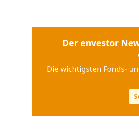
Der envestor New
Die wichtigsten Fonds- un
S