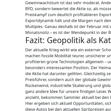
Gewinnwachstum ist das sehr moderat.
Ander
BYD, sondern bewertet die Aktie so, als mü
Preiskampf zum deutlich profitableren Expo
Exportdynamik hält und die Margen nach dem 
Multiples. Genau deshalb ist der Februar mi
Monatsnotiz – es ist der Wendepunkt in der B
Fazit: Geopolitik als Ka
Der aktuelle Krieg wirkt wie ein externer Sc
machen fossile Mobilität teurer, unsicherer un
profitieren grüne Technologien allgemein – 
besonders interessanten Position. Der Heimat
die Aktie hat darunter gelitten. Gleichzeitig 
Preisführer, sondern auch der globale Gewinne
Rückenwind, industrielle Skalierung und gl
ganz andere Idee für unsere findigen Leser. 
anzieht, bekommen Sammler aktuell bei den l
Hier ergeben sich aktuell Opportunitäten, sic
diese Autos bei den aktuellen Spritpreisen a