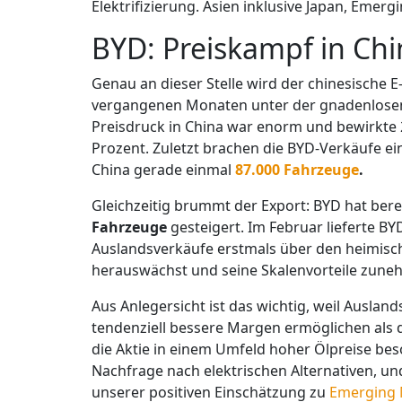
Elektrifizierung. Asien inklusive Japan, Eme
BYD: Preiskampf in Chin
Genau an dieser Stelle wird der chinesische E
vergangenen Monaten unter der gnadenlosen
Preisdruck in China war enorm und bewirkte 
Prozent. Zuletzt brachen die BYD-Verkäufe ei
China gerade einmal
87.000 Fahrzeuge
.
Gleichzeitig brummt der Export: BYD hat ber
Fahrzeuge
gesteigert. Im Februar lieferte B
Auslandsverkäufe erstmals über den heimisch
herauswächst und seine Skalenvorteile zuneh
Aus Anlegersicht ist das wichtig, weil Ausla
tendenziell bessere Margen ermöglichen als
die Aktie in einem Umfeld hoher Ölpreise beso
Nachfrage nach elektrischen Alternativen, und
unserer positiven Einschätzung zu
Emerging 