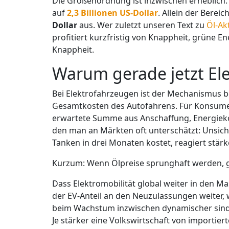
Die Größenordnung ist inzwischen erheblich. 
auf
2,3 Billionen US-Dollar
. Allein der Berei
Dollar
aus. Wer zuletzt unseren Text zu
Öl-Ak
profitiert kurzfristig von Knappheit, grüne En
Knappheit.
Warum gerade jetzt Ele
Bei Elektrofahrzeugen ist der Mechanismus b
Gesamtkosten des Autofahrens. Für Konsumen
erwartete Summe aus Anschaffung, Energiekost
den man an Märkten oft unterschätzt: Unsiche
Tanken in drei Monaten kostet, reagiert stärk
Kurzum: Wenn Ölpreise sprunghaft werden, gew
Dass Elektromobilität global weiter in den Ma
der EV-Anteil an den Neuzulassungen weiter,
beim Wachstum inzwischen dynamischer sind a
Je stärker eine Volkswirtschaft von importier