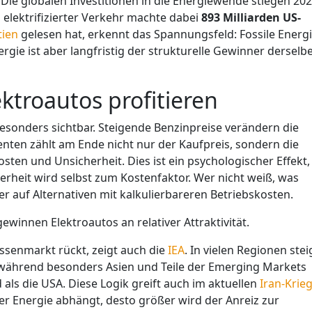
Die globalen Investitionen in die Energiewende stiegen 20
ch elektrifizierter Verkehr machte dabei
893 Milliarden US-
tien
gelesen hat, erkennt das Spannungsfeld: Fossile Energ
ergie ist aber langfristig der strukturelle Gewinner derselb
ktroautos profitieren
esonders sichtbar. Steigende Benzinpreise verändern die
ten zählt am Ende nicht nur der Kaufpreis, sondern die
en und Unsicherheit. Dies ist ein psychologischer Effekt,
rheit wird selbst zum Kostenfaktor. Wer nicht weiß, was
er auf Alternativen mit kalkulierbareren Betriebskosten.
innen Elektroautos an relativer Attraktivität.
ssenmarkt rückt, zeigt auch die
IEA
. In vielen Regionen stei
 während besonders Asien und Teile der Emerging Markets
ls die USA. Diese Logik greift auch im aktuellen
Iran-Krie
ter Energie abhängt, desto größer wird der Anreiz zur