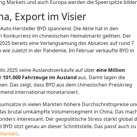
rging Markets und auch Europa werden die Speerspitze bilden
a, Export im Visier
-Auto-Hersteller BYD spannend. Die Aktie hat in den
 Konkurrenz im chinesischen Heimatmarkt gelitten. Der
2025 bereits eine Verlangsamung des Absatzes auf rund 7
n wie zuletzt in der Pandemie. Im Februar verkaufte BYD in
eits 2025 seine Auslandsverkäufe auf über
eine Million
YD
101.000 Fahrzeuge im Ausland
aus. Damit lagen die
en. Das zeigt, dass BYD aus dem chinesischen Preiskrieg
mend international monetarisiert.
ndsumsätze in vielen Märkten höhere Durchschnittspreise un
 das brutal umkämpfte Volumensegment in China. Das mac
nders interessant: Der geopolitische Stress stärkt global d
 BYD sitzt genau an dieser Schnittstelle. Das passt auch zu
Markets
.