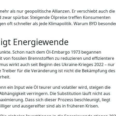
hr als nur geopolitische Allianzen. Er verschiebt auch die
 zwar spürbar. Steigende Ölpreise treffen Konsumenten
n oft schneller als jede Klimapolitik. Warum BYD besonde
nigt Energiewende
epunkte. Schon nach dem Öl-Embargo 1973 begannen
t von fossilen Brennstoffen zu reduzieren und effizientere
mus wirkt auch seit Beginn des Ukraine-Krieges 2022 – nur
te Treiber für die Veränderung ist nicht die Bekämpfung des
heit.
n ein Input wie Öl teurer und volatiler wird, steigen die
Abhängigkeit verringern. Die Substitution läuft nicht aus
ximierung. Dass sich dieser Prozess beschleunigt, liegt
liger und ausgereifter sind als in früheren Krisen.