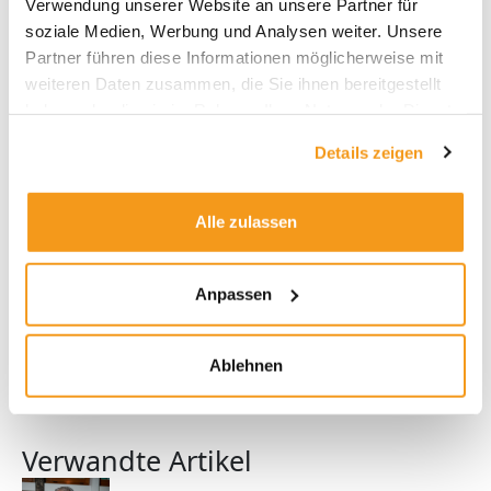
Verwendung unserer Website an unsere Partner für
soziale Medien, Werbung und Analysen weiter. Unsere
Ali Masarwah
Partner führen diese Informationen möglicherweise mit
Ali Masarwah ist Fondsanalyst und
weiteren Daten zusammen, die Sie ihnen bereitgestellt
Geschäftsführer von envestor. Er
haben oder die sie im Rahmen Ihrer Nutzung der Dienste
beschäftigt sich seit über 20 Jahren mit
gesammelt haben.
Details zeigen
Fonds und ETFs, zuletzt als Analyst beim
Research-Haus Morningstar.
Alle zulassen
Anpassen
JETZT CASHBACK BERECHNEN
Ablehnen
Verwandte Artikel