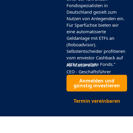
Fondsspezialisten in
Deutschland gezielt zum
Nutzen von Anlegenden ein.
Für Sparfüchse bieten wir
eine automatisierte
Geldanlage mit ETFs an
(Roboadvisor).
Selbstentscheider profitieren
vom envestor Cashback auf
aktiv verwaltete Fonds.“
Ali Masarwah
CEO - Geschäftsführer
Anmelden und
günstig investieren
Termin vereinbaren