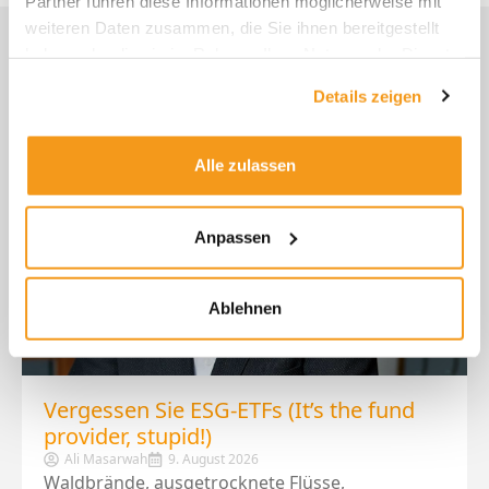
Partner führen diese Informationen möglicherweise mit
weiteren Daten zusammen, die Sie ihnen bereitgestellt
Envestor Research: Sie bleiben gut
haben oder die sie im Rahmen Ihrer Nutzung der Dienste
informiert
gesammelt haben.
Details zeigen
Alle zulassen
Anpassen
Ablehnen
Vergessen Sie ESG-ETFs (It’s the fund
provider, stupid!)
Ali Masarwah
9. August 2026
Waldbrände, ausgetrocknete Flüsse,