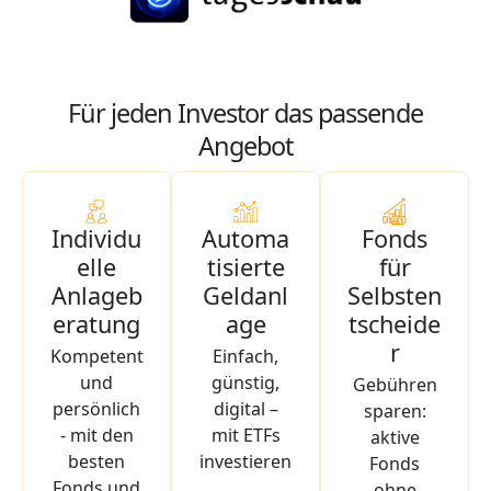
Für jeden Investor das passende
Angebot
Individu
Automa
Fonds
elle
tisierte
für
Anlageb
Geldanl
Selbsten
eratung
age
tscheide
r
Kompetent
Einfach,
und
günstig,
Gebühren
persönlich
digital –
sparen:
- mit den
mit ETFs
aktive
besten
investieren
Fonds
Fonds und
ohne