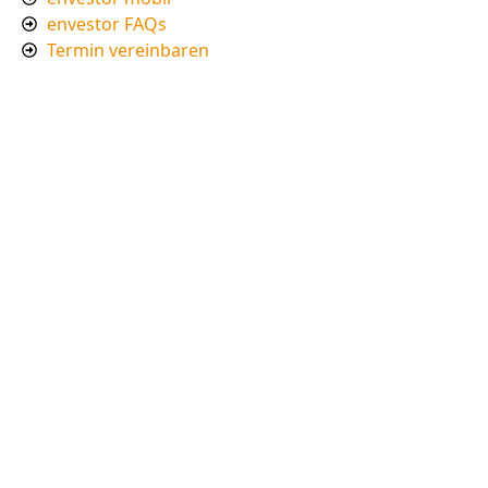
envestor FAQs
Termin vereinbaren
Impressum
Datenschutzerklärung
Newsletter
Mit der Eintragung für den Newsletter bestätigen
Sie, die Verarbeitung ihrer Daten gemäß der
Datenschutzerklärung
durch Brevo. Ich willige in den
Empfang des Newsletters ein, den ich jederzeit mit
dem Link im Newsletter selbst abbestellen kann.
Kostenlos abonnieren