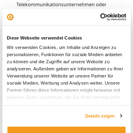
Telekommunikationsunternehmen oder
Energiefirmen. Weil Wachstumsunternehmen in
den vergangenen Jahren in der Gunst der
Anleger weit oben standen, sind
Dividendenfonds weit hinter die Performance
Diese Webseite verwendet Cookies
von Indizes wie des MSCI World zurückgefallen.
Das Handelsblatt hat einen Dividendenfonds
Wir verwenden Cookies, um Inhalte und Anzeigen zu
ausfindig gemacht und mit Hilfe von Envestor
personalisieren, Funktionen für soziale Medien anbieten
analysiert.
zu können und die Zugriffe auf unsere Website zu
analysieren. Außerdem geben wir Informationen zu Ihrer
Zum Artikel
Verwendung unserer Website an unsere Partner für
soziale Medien, Werbung und Analysen weiter. Unsere
Partner führen diese Informationen möglicherweise mit
weiteren Daten zusammen, die Sie ihnen bereitgestellt
haben oder die sie im Rahmen Ihrer Nutzung der Dienste
gesammelt haben.
Details zeigen