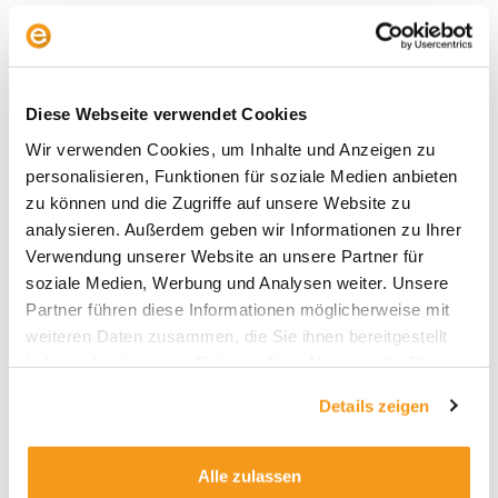
Neue ETF für das
Diese Webseite verwendet Cookies
Wunderportfolio
Wir verwenden Cookies, um Inhalte und Anzeigen zu
personalisieren, Funktionen für soziale Medien anbieten
envestor berechnet seit nunmehr über fünf
zu können und die Zugriffe auf unsere Website zu
Jahren das „FAS Wunderportfolio“ für die
analysieren. Außerdem geben wir Informationen zu Ihrer
Frankfurter Allgemeine Sonntagszeitung.
Verwendung unserer Website an unsere Partner für
Gemeinsam mit der Redaktion der FAS haben wir
soziale Medien, Werbung und Analysen weiter. Unsere
über allfällige Änderungen im bisher aus zwei
Partner führen diese Informationen möglicherweise mit
ETFs bestehenden Portfolio diskutiert, die im
weiteren Daten zusammen, die Sie ihnen bereitgestellt
Beitrag (Paywall) näher erläutert werden.
haben oder die sie im Rahmen Ihrer Nutzung der Dienste
Zum Artikel
gesammelt haben.
Details zeigen
Alle zulassen