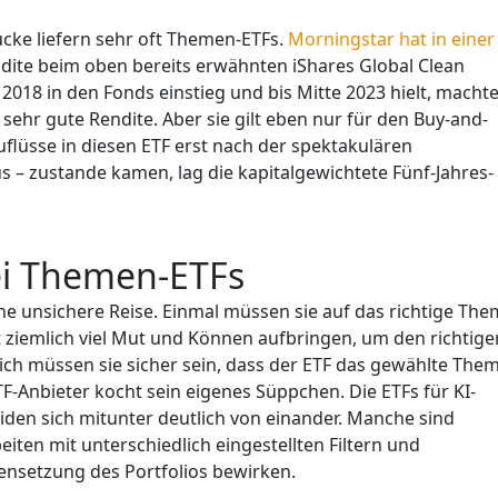
ücke liefern sehr oft Themen-ETFs.
Morningstar hat in einer
ndite beim oben bereits erwähnten iShares Global Clean
018 in den Fonds einstieg und bis Mitte 2023 hielt, macht
 sehr gute Rendite. Aber sie gilt eben nur für den Buy-and-
uflüsse in diesen ETF erst nach der spektakulären
 – zustande kamen, lag die kapitalgewichtete Fünf-Jahres-
bei Themen-ETFs
ne unsichere Reise. Einmal müssen sie auf das richtige Th
t ziemlich viel Mut und Können aufbringen, um den richtige
lich müssen sie sicher sein, dass der ETF das gewählte The
F-Anbieter kocht sein eigenes Süppchen. Die ETFs für KI-
iden sich mitunter deutlich von einander. Manche sind
beiten mit unterschiedlich eingestellten Filtern und
ensetzung des Portfolios bewirken.