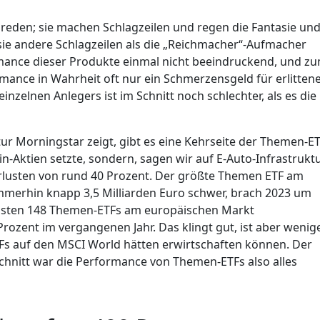
eden; sie machen Schlagzeilen und regen die Fantasie un
 sie andere Schlagzeilen als die „Reichmacher“-Aufmacher
rmance dieser Produkte einmal nicht beeindruckend, und z
mance in Wahrheit oft nur ein Schmerzensgeld für erlitten
nzelnen Anlegers ist im Schnitt noch schlechter, als es die
r Morningstar zeigt, gibt es eine Kehrseite der Themen-ET
n-Aktien setzte, sondern, sagen wir auf E-Auto-Infrastrukt
erlusten von rund 40 Prozent. Der größte Themen ETF am
immerhin knapp 3,5 Milliarden Euro schwer, brach 2023 um
fassten 148 Themen-ETFs am europäischen Markt
 Prozent im vergangenen Jahr. Das klingt gut, ist aber wenig
ETFs auf den MSCI World hätten erwirtschaften können. Der
Schnitt war die Performance von Themen-ETFs also alles