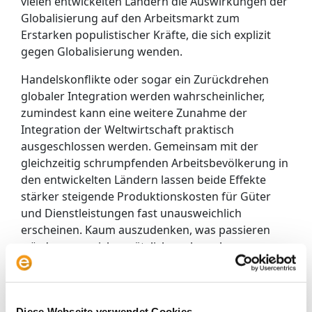
vielen entwickelten Ländern die Auswirkungen der
Globalisierung auf den Arbeitsmarkt zum
Erstarken populistischer Kräfte, die sich explizit
gegen Globalisierung wenden.
Handelskonflikte oder sogar ein Zurückdrehen
globaler Integration werden wahrscheinlicher,
zumindest kann eine weitere Zunahme der
Integration der Weltwirtschaft praktisch
ausgeschlossen werden. Gemeinsam mit der
gleichzeitig schrumpfenden Arbeitsbevölkerung in
den entwickelten Ländern lassen beide Effekte
stärker steigende Produktionskosten für Güter
und Dienstleistungen fast unausweichlich
erscheinen. Kaum auszudenken, was passieren
würde, wenn sich zusätzlich auch noch
Rohstoffpreise auf breiter Front erhöhen sollten.
Gold als Stabilisator durchaus
interessant
Diese Webseite verwendet Cookies