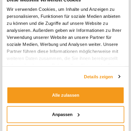
Wir verwenden Cookies, um Inhalte und Anzeigen zu
Angesichts dieser Ausgangslage bieten Anleihen
personalisieren, Funktionen für soziale Medien anbieten
mit langer Restlaufzeit und hoher Bonität –
zu können und die Zugriffe auf unsere Website zu
insbesondere Euro-Staatsanleihen – ein denkbar
analysieren. Außerdem geben wir Informationen zu Ihrer
ungünstiges Chance-Risiko-Profil. Ihre einzige
Verwendung unserer Website an unsere Partner für
positive Eigenschaft, nämlich die kurzfristig
soziale Medien, Werbung und Analysen weiter. Unsere
negative Korrelation mit Aktien, könnte zwar im
Partner führen diese Informationen möglicherweise mit
Falle einer Verschärfung der Situation im Nahen
weiteren Daten zusammen, die Sie ihnen bereitgestellt
Osten zu positiver Performance führen, langfristig
haben oder die sie im Rahmen Ihrer Nutzung der Dienste
aber macht eine Investition auf dem aktuellen
gesammelt haben.
Renditeniveau keinen Sinn. Wer nach einem
Details zeigen
Stabilisator für sein Depot sucht, könnte bei Gold
oder anderen Edelmetallen und Rohstoffen fündig
werden.
Alle zulassen
Für eine Anlage in Gold spricht, dass es anders als
kurzfristige Anleihen zumindest keine
Anpassen
Opportunitätskosten in Form negativer Zinsen
aufweist. Man sollte sich jedoch immer bewusst