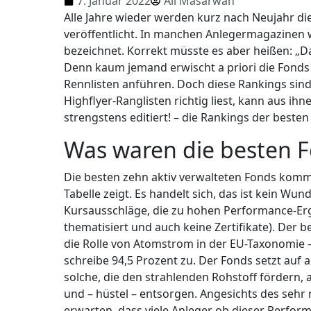
7. Januar 2022
Ali Masarwah
Alle Jahre wieder werden kurz nach Neujahr d
veröffentlicht. In manchen Anlegermagazinen 
bezeichnet. Korrekt müsste es aber heißen: „D
Denn kaum jemand erwischt a priori die Fonds
Rennlisten anführen. Doch diese Rankings sind 
Highflyer-Ranglisten richtig liest, kann aus i
strengstens editiert! – die Rankings der best
Was waren die besten 
Die besten zehn aktiv verwalteten Fonds kom
Tabelle zeigt. Es handelt sich, das ist kein Wun
Kursausschläge, die zu hohen Performance-Erg
thematisiert und auch keine Zertifikate). Der 
die Rolle von Atomstrom in der EU-Taxonomie 
schreibe 94,5 Prozent zu. Der Fonds setzt au
solche, die den strahlenden Rohstoff fördern, 
und – hüstel – entsorgen. Angesichts des sehr
erwarten, dass viele Anleger ob dieser Perfor