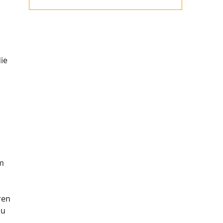
ie
um
ren
zu