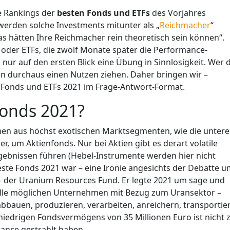
ie Rankings der
besten Fonds und ETFs
des Vorjahres
werden solche Investments mitunter als „
Reichmacher
“
as hätten Ihre Reichmacher rein theoretisch sein können“.
 oder ETFs, die zwölf Monate später die Performance-
nur auf den ersten Blick eine Übung in Sinnlosigkeit. Wer d
hnen durchaus einen Nutzen ziehen. Daher bringen wir –
en Fonds und ETFs 2021 im Frage-Antwort-Format.
Fonds 2021?
men aus höchst exotischen Marktsegmenten, wie die untere
der, um Aktienfonds. Nur bei Aktien gibt es derart volatile
ebnissen führen (Hebel-Instrumente werden hier nicht
beste Fonds 2021 war – eine Ironie angesichts der Debatte 
– der Uranium Resources Fund. Er legte 2021 um sage und
f alle möglichen Unternehmen mit Bezug zum Uransektor –
abbauen, produzieren, verarbeiten, anreichern, transportie
 niedrigen Fondsvermögens von 35 Millionen Euro ist nicht 
mance gestrahlt haben.