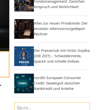
Fondsmanagement: Zwischen
Anspruch und Wirklichkeit
Alles zur neuen Privatrente: Der
envestor Altersvorsorgedepot-
Rechner
Der Presseclub mit Victor Gojdka
(DIE ZEIT) – Schwedenrente,
SpaceX und schiefe Indizes
nordIX European Consumer
r
Credit: Sweetspot zwischen
Bankkredit und Anleihe