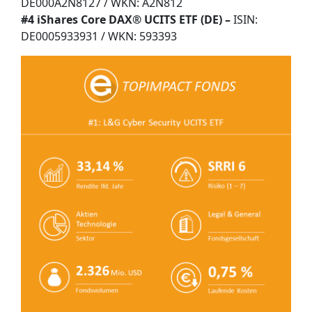
DE000A2N8127 / WKN: A2N812
#4
iShares Core DAX® UCITS ETF (DE)
–
ISIN:
DE0005933931
/ WKN:
593393