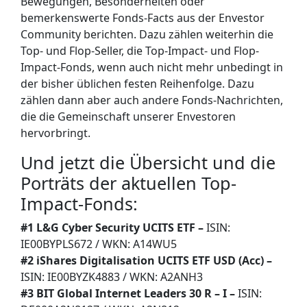
Bewegungen, Besonderheiten oder
bemerkenswerte Fonds-Facts aus der Envestor
Community berichten. Dazu zählen weiterhin die
Top- und Flop-Seller, die Top-Impact- und Flop-
Impact-Fonds, wenn auch nicht mehr unbedingt in
der bisher üblichen festen Reihenfolge. Dazu
zählen dann aber auch andere Fonds-Nachrichten,
die die Gemeinschaft unserer Envestoren
hervorbringt.
Und jetzt die Übersicht und die
Porträts der aktuellen Top-
Impact-Fonds:
#1
L&G Cyber Security UCITS ETF
–
ISIN:
IE00BYPLS672
/ WKN:
A14WU5
#2
iShares Digitalisation UCITS ETF USD (Acc)
–
ISIN:
IE00BYZK4883
/ WKN:
A2ANH3
#3 BIT Global Internet Leaders 30 R – I –
ISIN: