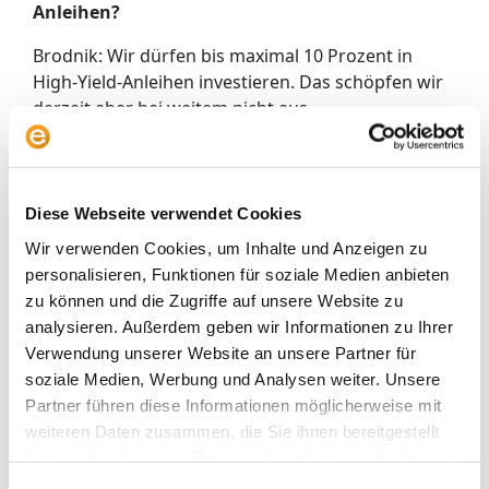
Anleihen?
Brodnik: Wir dürfen bis maximal 10 Prozent in
High-Yield-Anleihen investieren. Das schöpfen wir
derzeit aber bei weitem nicht aus.
Weisz: Solche Strategien bottom-up zu
managen, ist sehr aufwendig. Wie groß ist das
Management-Team – also Analysten und
Diese Webseite verwendet Cookies
Portfolio-Manager, deren Entscheidungen
Wir verwenden Cookies, um Inhalte und Anzeigen zu
miteinfließen?
personalisieren, Funktionen für soziale Medien anbieten
Brodnik: In unserem Multi-Asset-Team arbeiten 25
zu können und die Zugriffe auf unsere Website zu
Performance-verantwortliche Anlageexperten. Die
analysieren. Außerdem geben wir Informationen zu Ihrer
Rentenseite wird von einem spezialisierten
Verwendung unserer Website an unsere Partner für
Anleihen-Team gemanagt, die auch die
soziale Medien, Werbung und Analysen weiter. Unsere
Verantwortung für unsere Rentenfonds haben.
Partner führen diese Informationen möglicherweise mit
Das sind nochmal 30 Anlageexperten.
weiteren Daten zusammen, die Sie ihnen bereitgestellt
haben oder die sie im Rahmen Ihrer Nutzung der Dienste
Weisz: Spielen nachhaltige Investmentkriterien
gesammelt haben.