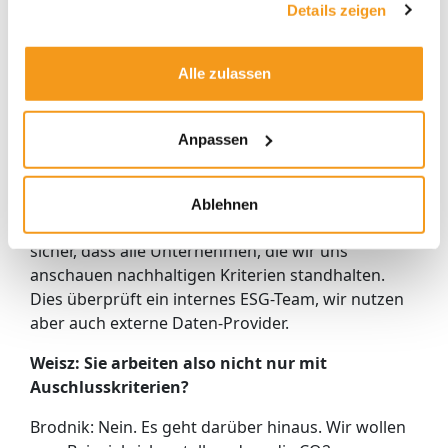
eine Rolle in Ihrem Investmentprozess?
Details zeigen
Stichwort ESG?
Brodnik: Absolut. Alle Polaris Fonds haben ein A-
Alle zulassen
oder AA-Rating von MSCI.
Weisz: Und wie machen sie das? In diesem
Anpassen
Bereich gibt es ja die unterschiedlichsten
Ansätze.
Ablehnen
Brodnik: Wir stellen schon im Research-Prozess
sicher, dass alle Unternehmen, die wir uns
anschauen nachhaltigen Kriterien standhalten.
Dies überprüft ein internes ESG-Team, wir nutzen
aber auch externe Daten-Provider.
Weisz: Sie arbeiten also nicht nur mit
Auschlusskriterien?
Brodnik: Nein. Es geht darüber hinaus. Wir wollen