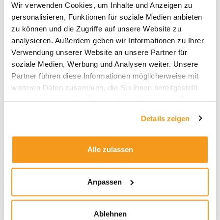
Wir verwenden Cookies, um Inhalte und Anzeigen zu
personalisieren, Funktionen für soziale Medien anbieten
zu können und die Zugriffe auf unsere Website zu
Und was ist mit der Zinsseite? Wie
analysieren. Außerdem geben wir Informationen zu Ihrer
würden sich weiter steigende
Verwendung unserer Website an unsere Partner für
Zinsen auf die Wertentwicklung
soziale Medien, Werbung und Analysen weiter. Unsere
des IIV Mikrofinanzfonds
Partner führen diese Informationen möglicherweise mit
auswirken?
weiteren Daten zusammen, die Sie ihnen bereitgestellt
haben oder die sie im Rahmen Ihrer Nutzung der Dienste
Da muss ich etwas weiter ausholen. Denn
gesammelt haben.
steigende Zinsen haben auf die Wertentwicklung
Details zeigen
unseres Fonds unterschiedliche Auswirkungen.
Zum einen, betrifft es die
Alle zulassen
Währungsabsicherungskosten. Mehr als die Hälfte
aller Darlehen in unserem Fonds sind in US-Dollar
aufgelegt. Dieses Währungsrisiko sichern wir zu
Anpassen
nahezu 100 Prozent ab. Sollte sich nun die
Zinsdifferenz zwischen US-Dollar und dem Euro
signifikant ausweiten, würde dies die
Ablehnen