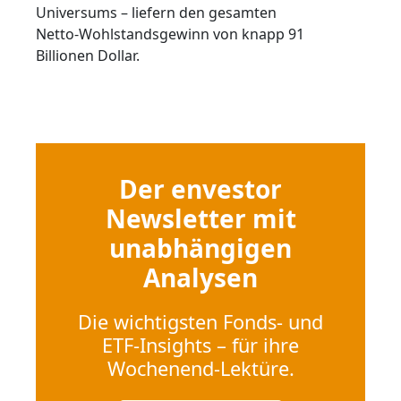
Universums – liefern den gesamten
Netto‑Wohlstandsgewinn von knapp 91
Billionen Dollar.
Der envestor
Newsletter mit
unabhängigen
Analysen
Die wichtigsten Fonds- und
ETF-Insights – für ihre
Wochenend-Lektüre.