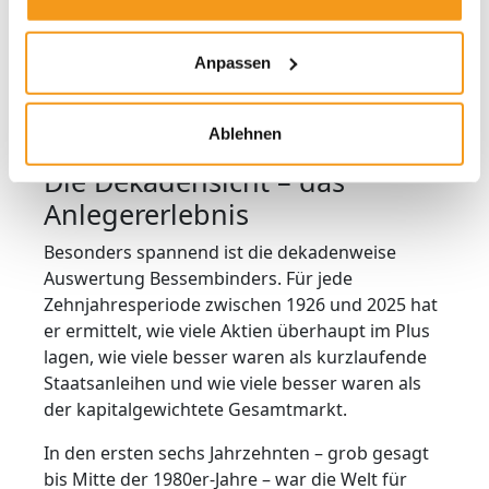
Wachstumsstorys in die Spitzengruppe
aufsteigen würde. Vor diesem Hintergrund
verwundert nicht, dass es
Anpassen
Venture‑Capital‑Anlegern bereits für eine starke
Rendite reicht, wenn unter zehn Kandidaten ein
bis zwei Unternehmen erfolgreich sind.
Ablehnen
Die Dekadensicht – das
Anlegererlebnis
Besonders spannend ist die dekadenweise
Auswertung Bessembinders. Für jede
Zehnjahresperiode zwischen 1926 und 2025 hat
er ermittelt, wie viele Aktien überhaupt im Plus
lagen, wie viele besser waren als kurzlaufende
Staatsanleihen und wie viele besser waren als
der kapitalgewichtete Gesamtmarkt.
In den ersten sechs Jahrzehnten – grob gesagt
bis Mitte der 1980er‑Jahre – war die Welt für