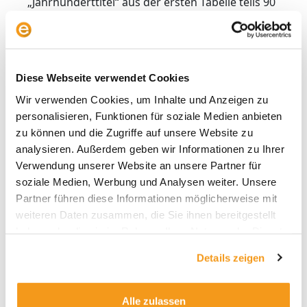
„Jahrhunderttitel“ aus der ersten Tabelle teils 90
bis 100 Jahre auf dem Buckel haben, kommen
viele Rendite‑Raketen auf nur 20 bis 30 Jahre
Historie. Die Faktorsteigerungen sind zwar
bemerkenswert, aber es ist ein anderes Muster:
Diese Webseite verwendet Cookies
Hier dominieren Wachstumsstorys,
technologische Disruption und
Wir verwenden Cookies, um Inhalte und Anzeigen zu
Plattformeffekte. Etliche Aktien aus der oberen
personalisieren, Funktionen für soziale Medien anbieten
Tabelle haben Anlegern auch in den
zu können und die Zugriffe auf unsere Website zu
vergangenen 15 Jahren sehr viel Rendite
analysieren. Außerdem geben wir Informationen zu Ihrer
beschert.
Verwendung unserer Website an unsere Partner für
soziale Medien, Werbung und Analysen weiter. Unsere
Die prozentual höchsten Jahresrenditen
Partner führen diese Informationen möglicherweise mit
lieferten über die Zeit Wachstumswerte mit
weiteren Daten zusammen, die Sie ihnen bereitgestellt
starkem Kursmomentum, häufig aus neuen
haben oder die sie im Rahmen Ihrer Nutzung der Dienste
Technologien. Die Aktienrenditen waren
gesammelt haben.
Details zeigen
spektakulär, aber die Historie der Unternehmen
ist kürzer – und niemand konnte bei
Börseneinführung wissen, welche der vielen
Alle zulassen