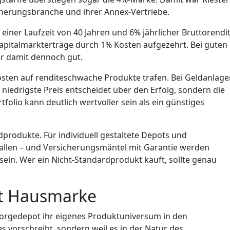
icherungsbranche und ihrer Annex-Vertriebe.
 einer Laufzeit von 40 Jahren und 6% jährlicher Bruttorendi
apitalmarkterträge durch 1% Kosten aufgezehrt. Bei guten
r damit dennoch gut.
osten auf renditeschwache Produkte trafen. Bei Geldanlag
r niedrigste Preis entscheidet über den Erfolg, sondern die
tfolio kann deutlich wertvoller sein als ein günstiges
dprodukte. Für individuell gestaltete Depots und
llen – und Versicherungsmäntel mit Garantie werden
sein. Wer ein Nicht-Standardprodukt kauft, sollte genau
.
gt Hausmarke
sorgedepot ihr eigenes Produktuniversum in den
s vorschreibt, sondern weil es in der Natur des