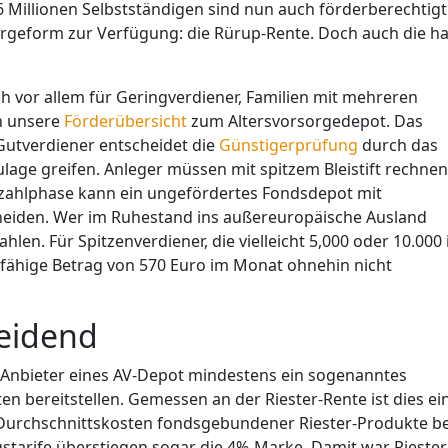
 Millionen Selbstständigen sind nun auch förderberechtigt
orgeform zur Verfügung: die Rürup-Rente. Doch auch die ha
h vor allem für Geringverdiener, Familien mit mehreren
h unsere
Förderübersicht
zum Altersvorsorgedepot. Das
Gutverdiener entscheidet die
Günstigerprüfung
durch das
ge greifen. Anleger müssen mit spitzem Bleistift rechnen
szahlphase kann ein ungefördertes Fondsdepot mit
neiden. Wer im Ruhestand ins außereuropäische Ausland
en. Für Spitzenverdiener, die vielleicht 5,000 oder 10.000
fähige Betrag von 570 Euro im Monat ohnehin nicht
heidend
Anbieter eines AV-Depot mindestens ein sogenanntes
n bereitstellen. Gemessen an der Riester-Rente ist dies ei
ie Durchschnittskosten fondsgebundener Riester-Produkte be
gstarife überstiegen sogar die 4%-Marke. Damit war Riester