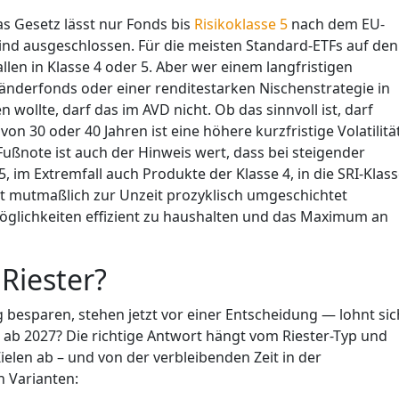
s Gesetz lässt nur Fonds bis
Risikoklasse 5
nach dem EU-
 sind ausgeschlossen. Für die meisten Standard-ETFs auf den
allen in Klasse 4 oder 5. Aber wer einem langfristigen
änderfonds oder einer renditestarken Nischenstrategie in
wollte, darf das im AVD nicht. Ob das sinnvoll ist, darf
n 30 oder 40 Jahren ist eine höhere kurzfristige Volatilitä
 Fußnote ist auch der Hinweis wert, dass bei steigender
, im Extremfall auch Produkte der Klasse 4, in die SRI-Klas
t mutmaßlich zur Unzeit prozyklisch umgeschichtet
Möglichkeiten effizient zu haushalten und das Maximum an
Riester?
ag besparen, stehen jetzt vor einer Entscheidung — lohnt sic
 ab 2027? Die richtige Antwort hängt vom Riester-Typ und
en ab – und von der verbleibenden Zeit in der
ei relevanten Varianten: