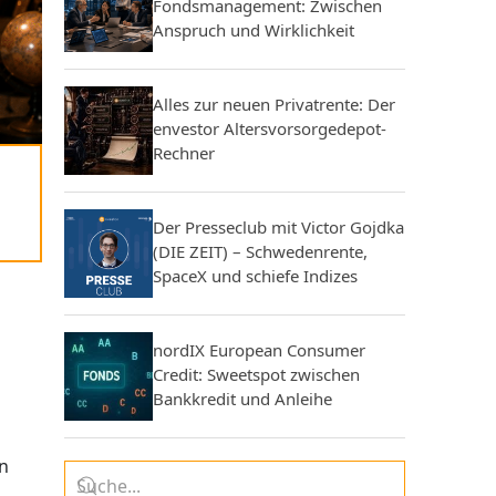
Fondsmanagement: Zwischen
Anspruch und Wirklichkeit
Alles zur neuen Privatrente: Der
envestor Altersvorsorgedepot-
Rechner
Der Presseclub mit Victor Gojdka
(DIE ZEIT) – Schwedenrente,
SpaceX und schiefe Indizes
nordIX European Consumer
Credit: Sweetspot zwischen
Bankkredit und Anleihe
en