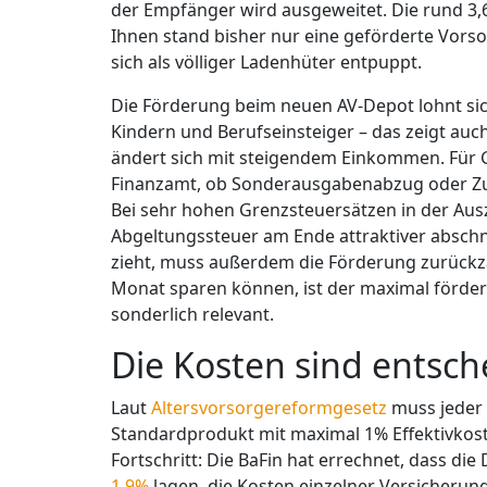
der Empfänger wird ausgeweitet. Die rund 3,6
Ihnen stand bisher nur eine geförderte Vors
sich als völliger Ladenhüter entpuppt.
Die Förderung beim neuen AV-Depot lohnt sic
Kindern und Berufseinsteiger – das zeigt auc
ändert sich mit steigendem Einkommen. Für 
Finanzamt, ob Sonderausgabenabzug oder Zula
Bei sehr hohen Grenzsteuersätzen in der Au
Abgeltungssteuer am Ende attraktiver absch
zieht, muss außerdem die Förderung zurückzahl
Monat sparen können, ist der maximal förder
sonderlich relevant.
Die Kosten sind entsc
Laut
Altersvorsorgereformgesetz
muss jeder 
Standardprodukt mit maximal 1% Effektivkoste
Fortschritt: Die BaFin hat errechnet, dass d
1,9%
lagen, die Kosten einzelner Versicherun