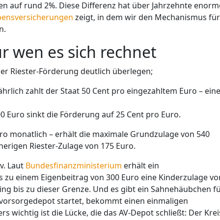
en auf rund 2%. Diese Differenz hat über Jahrzehnte enorm
bensversicherungen
zeigt, in dem wir den Mechanismus für
n.
ür wen es sich rechnet
der Riester-Förderung deutlich überlegen;
ährlich zahlt der Staat 50 Cent pro eingezahltem Euro – ein
0 Euro sinkt die Förderung auf 25 Cent pro Euro.
Euro monatlich – erhält die maximale Grundzulage von 540
herigen Riester-Zulage von 175 Euro.
v. Laut
Bundesfinanzministerium
erhält ein
bis zu einem Eigenbeitrag von 300 Euro eine Kinderzulage vo
ing bis zu dieser Grenze. Und es gibt ein Sahnehäubchen f
svorsorgedepot startet, bekommt einen einmaligen
 wichtig ist die Lücke, die das AV-Depot schließt: Der Krei