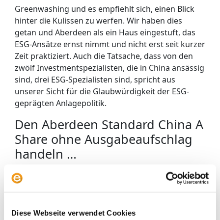
Greenwashing und es empfiehlt sich, einen Blick
hinter die Kulissen zu werfen. Wir haben dies
getan und Aberdeen als ein Haus eingestuft, das
ESG-Ansätze ernst nimmt und nicht erst seit kurzer
Zeit praktiziert. Auch die Tatsache, dass von den
zwölf Investmentspezialisten, die in China ansässig
sind, drei ESG-Spezialisten sind, spricht aus
unserer Sicht für die Glaubwürdigkeit der ESG-
geprägten Anlagepolitik.
Den Aberdeen Standard China A
Share ohne Ausgabeaufschlag
handeln …
Die Verwaltungsgebühr des Fonds liegt bei 1,75
Prozent pro Jahr. Das ist teuer, wenn auch nicht
ungewöhnlich für einen solch spezialisierten
Investmentfonds. Der Ausgabeaufschlag entfällt
Diese Webseite verwendet Cookies
bei Envestor sowohl für Kunden von Envestor