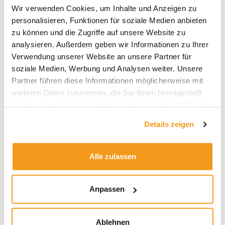
Wir verwenden Cookies, um Inhalte und Anzeigen zu
Beratung, wie auch von Envestor Direkt. Eine
personalisieren, Funktionen für soziale Medien anbieten
erfolgsabhängige Vergütung (Performance Fee)
zu können und die Zugriffe auf unsere Website zu
wird nicht erhoben.
analysieren. Außerdem geben wir Informationen zu Ihrer
… und bei Envestor Cashback
Verwendung unserer Website an unsere Partner für
zurück auf die Vertriebsgebühren
soziale Medien, Werbung und Analysen weiter. Unsere
Partner führen diese Informationen möglicherweise mit
Eine weitere gute Nachricht in Sachen Kosten ist,
weiteren Daten zusammen, die Sie ihnen bereitgestellt
dass die Selbstentscheider unter den Envestoren –
haben oder die sie im Rahmen Ihrer Nutzung der Dienste
also die Envestor Direkt Kunden – einen
gesammelt haben.
ordentlichen Teil der laufenden Gebühren
Details zeigen
zurückerstattet bekommen. Der maximale
Cashback auf die Vertriebsgebühr beläuft sich
Alle zulassen
beim Aberdeen Standard China A Share auf 0,67
Prozent pro Jahr. Dies gilt für Kunden, die den
Fonds bei der Fondsdepot Bank verwahren und bei
Anpassen
Envestor betreuen lassen.
(Für die Konditionen, die bei der Ebase und der FIL
Ablehnen