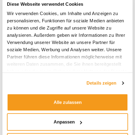
Diese Webseite verwendet Cookies
Sie interessieren sich für die Fonds
Wir verwenden Cookies, um Inhalte und Anzeigen zu
der Loys AG?
personalisieren, Funktionen für soziale Medien anbieten
zu können und die Zugriffe auf unsere Website zu
Bei Envestor können Sie Fonds der Loys
analysieren. Außerdem geben wir Informationen zu Ihrer
AG ohne Ausgabeaufschlag kaufen. Als
Verwendung unserer Website an unsere Partner für
Envestor Direkt Kunden gibt es
soziale Medien, Werbung und Analysen weiter. Unsere
zusätzlich attraktive Kickbacks. Der
Partner führen diese Informationen möglicherweise mit
LOYS Premium Dividende ist im
weiteren Daten zusammen, die Sie ihnen bereitgestellt
Envestor Spareffekt-Rechner hinterlegt.
haben oder die sie im Rahmen Ihrer Nutzung der Dienste
Dort können Sie individuell berechnen,
gesammelt haben.
wie viel Sie als Kunde von Envestor
Details zeigen
sparen.
Registrieren Sie sich einfach
kostenlos und unverbindlich
! Unter
„Depotservice“ finden Sie den Envestor
Alle zulassen
Spareffekt-Rechner.
Falls Sie noch kein Depot haben, dann
Anpassen
können Sie hier in wenigen Minuten ein
FFB-Depot
direkt und digital eröffnen.