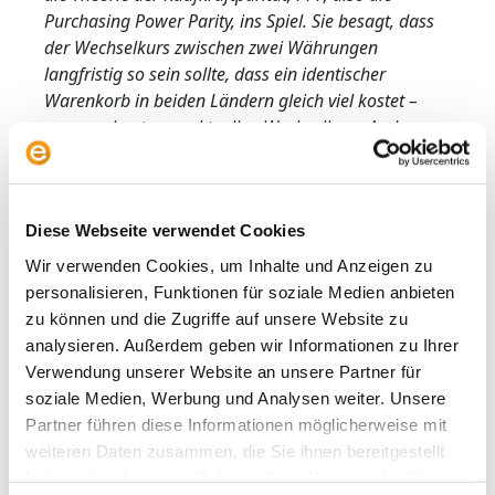
Purchasing Power Parity, ins Spiel. Sie besagt, dass
der Wechselkurs zwischen zwei Währungen
langfristig so sein sollte, dass ein identischer
Warenkorb in beiden Ländern gleich viel kostet –
umgerechnet zum aktuellen Wechselkurs. Anders
gesagt: Ein Euro sollte in Paris genauso viel kaufen
wie der entsprechende Gegenwert in Dollar in New
York. Wenn die Preisniveaus in zwei Ländern
Diese Webseite verwendet Cookies
unterschiedlich steigen (Inflation), sollte sich der
Wechselkurs langfristig so verändern, dass die
Wir verwenden Cookies, um Inhalte und Anzeigen zu
Kaufkraft erhalten bleibt. Die Zinsdifferenz zwischen
personalisieren, Funktionen für soziale Medien anbieten
zwei Ländern ist demnach ein Spiegelbild der
zu können und die Zugriffe auf unsere Website zu
erwarteten Inflationsdifferenz – und damit ein
analysieren. Außerdem geben wir Informationen zu Ihrer
Bindeglied zur PPP-Theorie. Ein schönes Modell, dem
Verwendung unserer Website an unsere Partner für
aber oft leider die Realität in die Quere kommt.)
soziale Medien, Werbung und Analysen weiter. Unsere
Partner führen diese Informationen möglicherweise mit
To hedge or not to hedge?
weiteren Daten zusammen, die Sie ihnen bereitgestellt
Und was wäre, wenn nun der Dollar nach seiner
haben oder die sie im Rahmen Ihrer Nutzung der Dienste