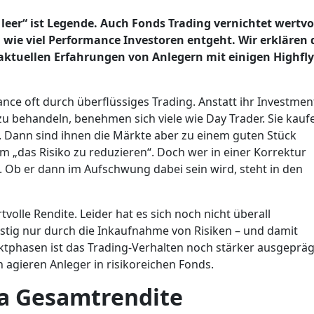
eer“ ist Legende. Auch Fonds Trading vernichtet wertvo
 wie viel Performance Investoren entgeht. Wir erklären 
ktuellen Erfahrungen von Anlegern mit einigen Highfly
nce oft durch überflüssiges Trading. Anstatt ihr Investmen
zu behandeln, benehmen sich viele wie Day Trader. Sie kauf
n. Dann sind ihnen die Märkte aber zu einem guten Stück
um „das Risiko zu reduzieren“. Doch wer in einer Korrektur
rt. Ob er dann im Aufschwung dabei sein wird, steht in den
lle Rendite. Leider hat es sich noch nicht überall
stig nur durch die Inkaufnahme von Risiken – und damit
rktphasen ist das Trading-Verhalten noch stärker ausgepräg
 agieren Anleger in risikoreichen Fonds.
ra Gesamtrendite