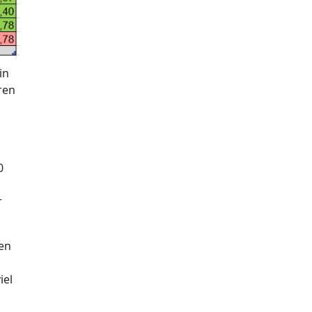
in
ren
0
r
den
iel