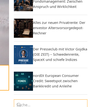
Fondsmanagement: Zwischen
Anspruch und Wirklichkeit
Alles zur neuen Privatrente: Der
envestor Altersvorsorgedepot-
Rechner
Der Presseclub mit Victor Gojdka
(DIE ZEIT) – Schwedenrente,
SpaceX und schiefe Indizes
nordIX European Consumer
Credit: Sweetspot zwischen
Bankkredit und Anleihe