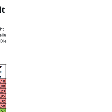
lt
cht
elle
 Die