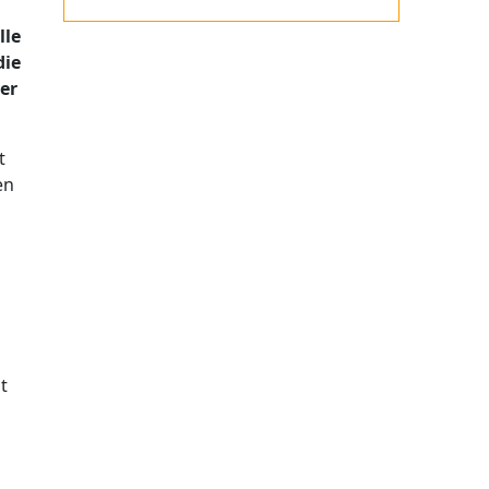
lle
die
er
t
en
t