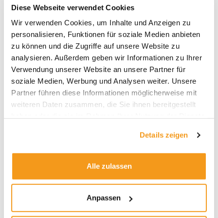
wiederholbaren Investmententscheidungen
Diese Webseite verwendet Cookies
gelangen. Bis heute bildet dieses Konzept des
Wir verwenden Cookies, um Inhalte und Anzeigen zu
Investmentprozesses unverändert ein
personalisieren, Funktionen für soziale Medien anbieten
philosophisches Kernelement professionellen
zu können und die Zugriffe auf unsere Website zu
Portfoliomanagements.
analysieren. Außerdem geben wir Informationen zu Ihrer
Verwendung unserer Website an unsere Partner für
Benjamin Graham prägte eine
soziale Medien, Werbung und Analysen weiter. Unsere
ganze Generation legendärer
Partner führen diese Informationen möglicherweise mit
Investoren
weiteren Daten zusammen, die Sie ihnen bereitgestellt
haben oder die sie im Rahmen Ihrer Nutzung der Dienste
Grahams revolutionärer Investmentansatz
gesammelt haben.
bewährte sich in den Folgejahren auch in der
Details zeigen
Praxis und zwar auf spektakuläre Weise: Die
Graham-Newman Corporation – Grahams
Investmentgesellschaft – generierte zwischen
Alle zulassen
1936 und 1956 eine annualisierte Performance
von rund 20 Prozent. Damit schlug sie den
Anpassen
breiten Markt um Längen. Graham Newman
wurde gleichzeitig zur Ausbildungsstätte für