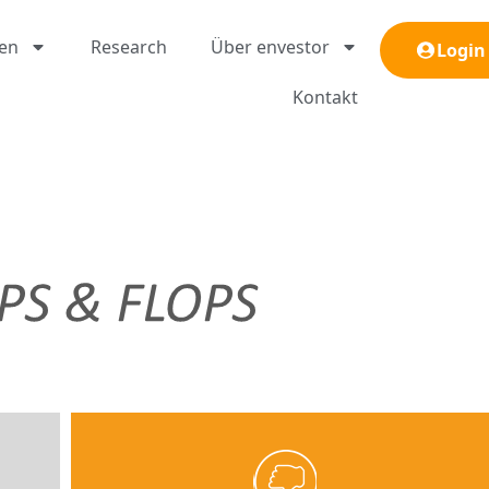
gen
Research
Über envestor
Login
Kontakt