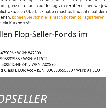
d – ganz neu – auch auf Instagram veröffentlichen wir jewe
glich aktuellen Überblick haben möchte, findet ihn auf dem
chehen,
können Sie sich hier einfach kostenlos registrieren
.
s ein Kurzporträt.
llen Flop-Seller-Fonds im
8475096 / WKN: 847509
0905832985 / WKN: A1T6TT
: IE00B4QNHZ41 / WKN: A0X896
nd Class L EUR
Acc – ISIN: LU0853555380 / WKN: A1J8EQ