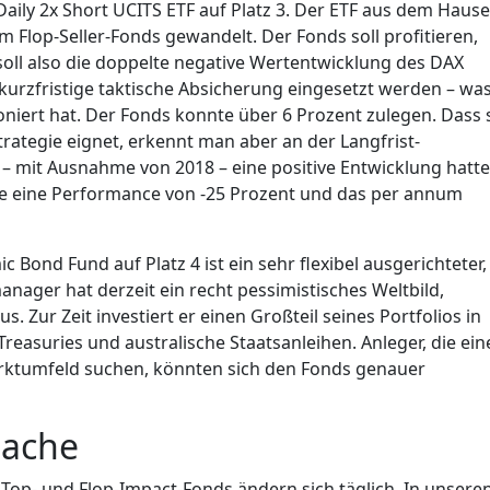
ily 2x Short UCITS ETF auf Platz 3. Der ETF aus dem Hause
 Flop-Seller-Fonds gewandelt. Der Fonds soll profitieren,
 soll also die doppelte negative Wertentwicklung des DAX
kurzfristige taktische Absicherung eingesetzt werden – was
niert hat. Der Fonds konnte über 6 Prozent zulegen. Dass 
trategie eignet, erkennt man aber an der Langfrist-
 – mit Ausnahme von 2018 – eine positive Entwicklung hatte
ahre eine Performance von -25 Prozent und das per annum
 Bond Fund auf Platz 4 ist ein sehr flexibel ausgerichteter,
ager hat derzeit ein recht pessimistisches Weltbild,
s. Zur Zeit investiert er einen Großteil seines Portfolios in
Treasuries und australische Staatsanleihen. Anleger, die ein
Marktumfeld suchen, könnten sich den Fonds genauer
Sache
e Top- und Flop-Impact-Fonds ändern sich täglich. In unsere