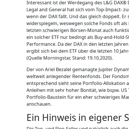
Interessant ist der Werdegang des L&G DAX® Da
Legal and General hat sich vom Top-Impact- zum
wenn der DAX fällt. Und das gleich doppelt. Er
widerspiegeln, weswegen solche Fonds oft als 
letzten schwierigen Börsen-Monat auch funktio
ein solcher ETF nur bedingt als Buy-and-Hold-S
Performance. Da der DAX in den letzten Jahren
ergibt sich bei dem ETF über die letzten 10 J
(Quelle Morningstar, Stand: 19.10.2020).
Der von Ariel Bezalel gemanagte Jupiter Dynamic
weltweit anlegender Rentenfonds. Der Fondsman
entsprechend sieht seine Portfolio-Allokation au
Anleihen mit sehr hoher Bonität, wie bspw. US 
Portfolio-Baustein für ein eher schwieriges 
anschauen.
Ein Hinweis in eigener 
Die Top- und Flop-Seller und natürlich auch di