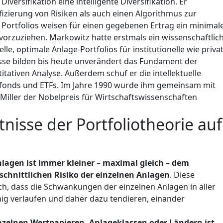
versifikation eine intelligente Diversifikation. Er
izierung von Risiken als auch einen Algorithmus zur
e Portfolios weisen für einen gegebenen Ertrag ein minimal
 vorzuziehen. Markowitz hatte erstmals ein wissenschaftlic
le, optimale Anlage-Portfolios für institutionelle wie priva
sse bilden bis heute unverändert das Fundament der
ativen Analyse. Außerdem schuf er die intellektuelle
fonds und ETFs. Im Jahre 1990 wurde ihm gemeinsam mit
Miller der Nobelpreis für Wirtschaftswissenschaften
nisse der Portfoliotheorie auf
Anlagen ist immer kleiner – maximal gleich – dem
chnittlichen Risiko der einzelnen Anlagen
. Diese
ch, dass die Schwankungen der einzelnen Anlagen in aller
ig verlaufen und daher dazu tendieren, einander
einzelnen Wertpapieren, Anlageklassen oder Ländern ist