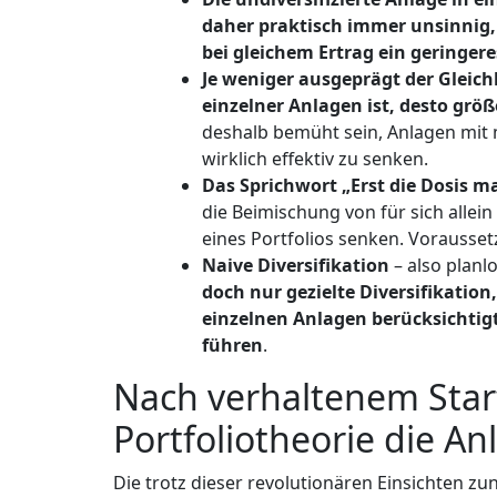
daher praktisch immer unsinnig, d
bei gleichem Ertrag ein geringeres
Je weniger ausgeprägt der Gleichl
einzelner Anlagen ist, desto größe
deshalb bemüht sein, Anlagen mit m
wirklich effektiv zu senken.
Das Sprichwort „Erst die Dosis m
die Beimischung von für sich all
eines Portfolios senken. Voraussetz
Naive Diversifikation
– also planl
doch nur gezielte Diversifikatio
einzelnen Anlagen berücksichtig
führen
.
Nach verhaltenem Start
Portfoliotheorie die An
Die trotz dieser revolutionären Einsichten 