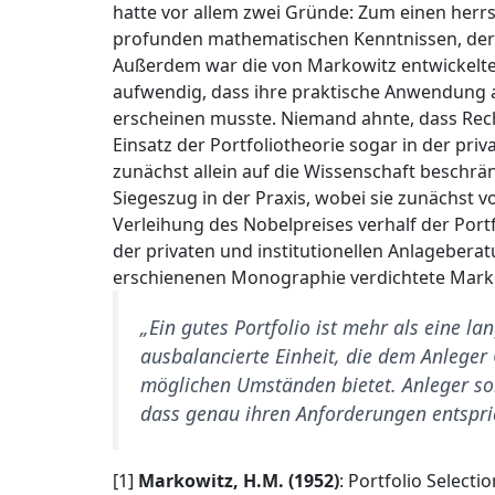
hatte vor allem zwei Gründe: Zum einen herrs
profunden mathematischen Kenntnissen, der ei
Außerdem war die von Markowitz entwickelte
aufwendig, dass ihre praktische Anwendung 
erscheinen musste. Niemand ahnte, dass Rec
Einsatz der Portfoliotheorie sogar in der pr
zunächst allein auf die Wissenschaft beschrän
Siegeszug in der Praxis, wobei sie zunächst vo
Verleihung des Nobelpreises verhalf der Port
der privaten und institutionellen Anlagebera
erschienenen Monographie verdichtete Markow
„Ein gutes Portfolio ist mehr als eine la
ausbalancierte Einheit, die dem Anleger
möglichen Umständen bietet. Anleger soll
dass genau ihren Anforderungen entspri
[1]
Markowitz, H.M. (1952)
: Portfolio Selectio