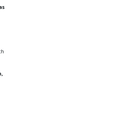
as
ch
n,