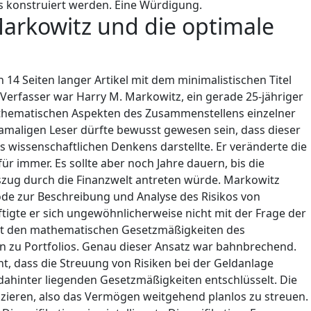
s konstruiert werden. Eine Würdigung.
 Markowitz und die optimale
n 14 Seiten langer Artikel mit dem minimalistischen Titel
Verfasser war Harry M. Markowitz, ein gerade 25-jähriger
athematischen Aspekten des Zusammenstellens einzelner
amaligen Leser dürfte bewusst gewesen sein, dass dieser
es wissenschaftlichen Denkens darstellte. Er veränderte die
 immer. Es sollte aber noch Jahre dauern, bis die
szug durch die Finanzwelt antreten würde. Markowitz
ode zur Beschreibung und Analyse des Risikos von
tigte er sich ungewöhnlicherweise nicht mit der Frage der
it den mathematischen Gesetzmäßigkeiten des
n zu Portfolios. Genau dieser Ansatz war bahnbrechend.
t, dass die Streuung von Risiken bei der Geldanlage
 dahinter liegenden Gesetzmäßigkeiten entschlüsselt. Die
fizieren, also das Vermögen weitgehend planlos zu streuen.