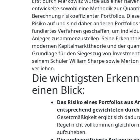
Erst durch Markowitz wurde aus einer naiven Di
entwickelte sowohl eine Methodik zur Quantif
Berechnung risikoeffizienter Portfolios. Dies
Risiko auf und sind daher anderen Portfolios
fundiertes Verfahren geschaffen, um individuel
Anleger zusammenzustellen. Seine Erkenntni
modernen Kapitalmarkttheorie und der quantit
Grundlage für den Siegeszug von Investment
seinem Schüler William Sharpe sowie Merton 
verliehen.
Die wichtigsten Erkennt
einen Blick:
Das Risiko eines Portfolios aus 
entsprechend gewichteten durchs
Gesetzmäßigkeit ergibt sich dadur
Regel nicht vollkommen gleichförm
aufzuheben.
Die undiversifizierte Anlage in 