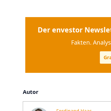
Der envestor Newslet
Fakten. Analy
Gr
Autor
Ferdinand Haas