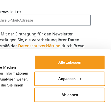
ewsletter
Mit der Eintragung für den Newsletter
estätigen Sie, die Verarbeitung ihrer Daten
emäß der
Datenschutzerklärung
durch Brevo.
ch willige in den Empfang des Newsletters ein,
en ich jederzeit mit dem Link im Newsletter
Alle zulassen
elbst abbestellen kann.
le Medien
ir Informationen
Kostenlos abonnieren
Anpassen
Analysen weiter.
die Sie ihnen
Ablehnen