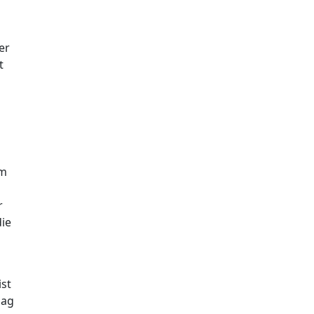
er
t
u
im
r
die
ist
lag