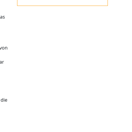
das
avon
ar
 die