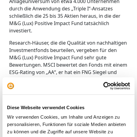
Anlageuniversum von etwa 4.000 Unternehmen
durch die Anwendung des „Triple I“-Ansatzes
schließlich die 25 bis 35 Aktien heraus, in die der
M&G (Lux) Positive Impact Fund tatsächlich
investiert.
Research-Häuser, die die Qualität von nachhaltigen
Investmentfonds beurteilen, vergeben für den
M&G (Lux) Positive Impact Fund sehr gute
Bewertungen. MSCI bewertet den Fonds mit einem
ESG-Rating von „AA“, er hat ein FNG Siegel und
Morningstar vergibt aktuell 4 Globen.
Anleger, die ein differenzierendes, nachhaltiges
Investment suchen, könnten hier fündig werden.
Der Fonds gehört zur SRRI Klasse 6 von insgesamt
Diese Webseite verwendet Cookies
7, Anleger müssen also eine entsprechende
Wir verwenden Cookies, um Inhalte und Anzeigen zu
Risikobereitschaft mitbringen. Die Euro-
personalisieren, Funktionen für soziale Medien anbieten
Anteilsklasse des Fonds gibt es in einer
zu können und die Zugriffe auf unsere Website zu
ausschüttenden (
LU1854107148
) und einer