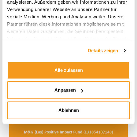
analysieren. Außerdem geben wir Informationen zu Ihrer
thesaurierenden (
LU1854107221
) Variante.
Verwendung unserer Website an unsere Partner für
soziale Medien, Werbung und Analysen weiter. Unsere
Partner führen diese Informationen möglicherweise mit
M&G (Lux) Positive Impact Fund
günstig kaufen:
weiteren Daten zusammen, die Sie ihnen bereitgestellt
100% Rabatt plus Cashback
haben oder die sie im Rahmen Ihrer Nutzung der Dienste
gesammelt haben.
Bei Envestor kaufen Anleger den M&G Positive
Details zeigen
Impact Fund ohne Ausgabeaufschlag. Darüber
hinaus erhalten „Envestor Direkt“-Kunden
einen
Alle zulassen
Teil der Vertriebsvergütung zurückerstattet.
Beim
M&G Positive Impact Fund
erhalten Anleger je
nach Plattform einen Cashback von über 0,5% pro
Anpassen
Jahr.
Ablehnen