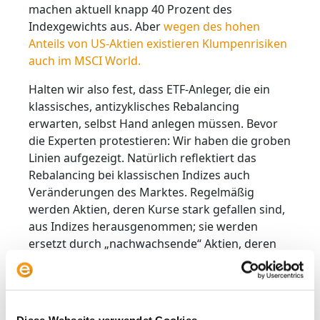
machen aktuell knapp 40 Prozent des
Indexgewichts aus. Aber
wegen des hohen
Anteils von US-Aktien existieren Klumpenrisiken
auch im MSCI World.
Halten wir also fest, dass ETF-Anleger, die ein
klassisches, antizyklisches Rebalancing
erwarten, selbst Hand anlegen müssen. Bevor
die Experten protestieren: Wir haben die groben
Linien aufgezeigt. Natürlich reflektiert das
Rebalancing bei klassischen Indizes auch
Veränderungen des Marktes. Regelmäßig
werden Aktien, deren Kurse stark gefallen sind,
aus Indizes herausgenommen; sie werden
ersetzt durch „nachwachsende“ Aktien, deren
Börsenwert steigt. Allerdings findet diese
„Frischzellenkur“ bei großen Indizes weitgehend
unbemerkt von der Öffentlichkeit statt. Im MSCI
World werden jedes Quartal rund 30 bis 50
Diese Webseite verwendet Cookies