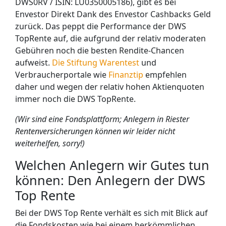
DWS0RV / ISIN: LU0350005186), gibt es bei
Envestor Direkt Dank des Envestor Cashbacks Geld
zurück. Das peppt die Performance der DWS
TopRente auf, die aufgrund der relativ moderaten
Gebühren noch die besten Rendite-Chancen
aufweist.
Die Stiftung Warentest
und
Verbraucherportale wie
Finanztip
empfehlen
daher und wegen der relativ hohen Aktienquoten
immer noch die DWS TopRente.
(Wir sind eine Fondsplattform; Anlegern in Riester
Rentenversicherungen können wir leider nicht
weiterhelfen, sorry!)
Welchen Anlegern wir Gutes tun
können: Den Anlegern der DWS
Top Rente
Bei der DWS Top Rente verhält es sich mit Blick auf
die Fondskosten wie bei einem herkömmlichen