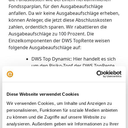
Fondssparplan, für den Ausgabeaufschläge
anfallen. Da wir keine Ausgabeaufschläge erheben,
können Anleger, die jetzt diese Abschlusskosten
zahlen, ordentlich sparen. Wir rabattieren die
Ausgabeaufschläge zu 100 Prozent. Die
Einzelkomponenten der DWS TopRente weisen
folgende Ausgabeaufschläge auf:
DWS Top Dynamic: Hier handelt es sich
um den Risiko-Topf der DWS TopRente.
Es handelt sich um einen global
anlegenden Aktienfonds. Der
Ausgabeaufschlag beläuft sich auf 4,5
Prozent.
Diese Webseite verwendet Cookies
DWS Top Balance: Dieser flexibel
Wir verwenden Cookies, um Inhalte und Anzeigen zu
anlegende Mischfonds weist einen
personalisieren, Funktionen für soziale Medien anbieten
Ausgabeaufschlag in Höhe von 3,5
zu können und die Zugriffe auf unsere Website zu
Prozent aus.
analysieren. Außerdem geben wir Informationen zu Ihrer
DWS Vorsorge Rentenfonds: Es gibt