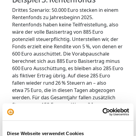
Drittes Szenario: 50.000 Euro stecken in einem
Rentenfonds zu Jahresbeginn 2025.
Rentenfonds haben keine Teilfreistellung, also
wäre der volle Basisertrag von 885 Euro
potenziell steuerpflichtig. Unterstellen wir, der
Fonds erzielt eine Rendite von 5 %, von denen er
600 Euro ausschüttet. Die Vorabpauschale
berechnet sich aus 885 Euro Basisertrag minus
600 Euro Ausschüttung, es bleiben also 285 Euro
als fiktiver Ertrag übrig. Auf diese 285 Euro
fallen wieder rund 26 % Steuern an – also
etwa 75 Euro, die in diesen Tagen abgezogen
werden. Für das Gesamtjahr fallen zusätzlich
Steuern von 158 Euro an. Warum? Im
Rentenfonds‑Beispiel stammen die insgesamt
rund 233 Euro Steuer aus zwei Komponenten:
Zum einen fallen auf die Vorabpauschale
75 Euro an Steuern an; zum anderen wurde die
Diese Webseite verwendet Cookies