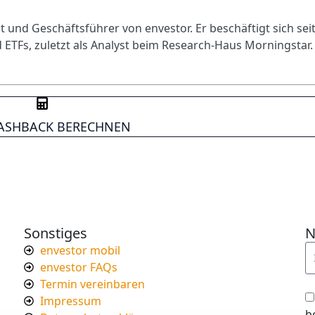
 und Geschäftsführer von envestor. Er beschäftigt sich sei
 ETFs, zuletzt als Analyst beim Research-Haus Morningstar.
CASHBACK BERECHNEN
Sonstiges
N
envestor mobil
envestor FAQs
Termin vereinbaren
Impressum
b