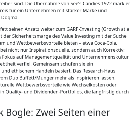
eiber sind. Die Übernahme von See’s Candies 1972 markier
preis für ein Unternehmen mit starker Marke und
ms Dogma.
fett seinen Ansatz weiter zum GARP-Investing (Growth at a
t der Sicherheitsmarge des Value Investing mit der Suche
m und Wettbewerbsvorteile bieten – etwa Coca-Cola,
i nicht nur Inspirationsquelle, sondern auch Korrektiv:
in Fokus auf Managementqualität und Unternehmenskultur
iebtheit verfiel. Gemeinsam schufen sie ein
ck und ethischem Handeln basiert. Das Research-Haus
om Duo Buffett/Munger mehr als inspirieren lassen.
turelle Wettbewerbsvorteile wie Wechselkosten oder
in Quality- und Dividenden-Portfolios, die langfristig durch
k Bogle: Zwei Seiten einer