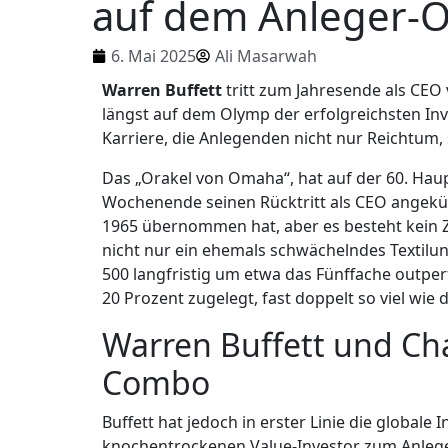
auf dem Anleger-O
6. Mai 2025
Ali Masarwah
Warren Buffett
tritt zum Jahresende als CEO 
längst auf dem Olymp der erfolgreichsten In
Karriere, die Anlegenden nicht nur Reichtum,
Das „Orakel von Omaha“, hat auf der 60. H
Wochenende seinen Rücktritt als CEO angekün
1965 übernommen hat, aber es besteht kein Zw
nicht nur ein ehemals schwächelndes Textil
500 langfristig um etwa das Fünffache outperf
20 Prozent zugelegt, fast doppelt so viel wie
Warren Buffett und Cha
Combo
Buffett hat jedoch in erster Linie die globale
knochentrockenen Value-Investor zum Anlege