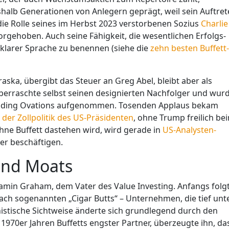
eshalb Generationen von Anlegern geprägt, weil sein Auftre
die Rolle seines im Herbst 2023 verstorbenen Sozius
Charlie
vorgehoben. Auch seine Fähigkeit, die wesentlichen Erfolgs-
 klarer Sprache zu benennen (siehe die
zehn besten Buffett-
ska, übergibt das Steuer an Greg Abel, bleibt aber als
überraschte selbst seinen designierten Nachfolger und wur
tanding Ovations aufgenommen. Tosenden Applaus bekam
 der Zollpolitik des US-Präsidenten
, ohne Trump freilich be
hne Buffett dastehen wird, wird gerade in
US-Analysten-
iter beschäftigen.
und Moats
jamin Graham, dem Vater des Value Investing. Anfangs folg
nach sogenannten „Cigar Butts“ – Unternehmen, die tief unt
stische Sichtweise änderte sich grundlegend durch den
 1970er Jahren Buffetts engster Partner, überzeugte ihn, da