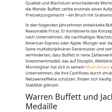
Qualität und Wachstum entscheidende Werttr
die Wende: Buffett zahlte erstmals einen Auf
Preissetzungsmacht – ein Bruch mit Graha
In den folgenden Jahrzehnten entwickelte Buf
Reasonable Price). Er kombinierte das Konzep
nach Unternehmen, die nachhaltiges Wachstu
American Express oder Apple. Munger war dabe
Seine multidisziplinären Denkmuster und se
verhinderten, dass Buffett in reine Zahlenverl
Investmentmodell, das auf Disziplin, Weitbli
Morningstar hat sich in seinem
Moat-Ansatz
v
Unternehmen, die ihre Cashflows durch struk
Netzwerkeffekte schützen, finden sich häufig 
Stabilität glänzen.
Warren Buffett und Jac
Medaille