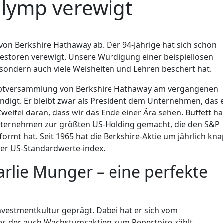
lymp verewigt
von Berkshire Hathaway ab. Der 94-Jährige hat sich schon
vestoren verewigt. Unsere Würdigung einer beispiellosen
 sondern auch viele Weisheiten und Lehren beschert hat.
auptversammlung von Berkshire Hathaway am vergangenen
digt. Er bleibt zwar als President dem Unternehmen, das 
eifel daran, dass wir das Ende einer Ära sehen. Buffett ha
unternehmen zur größten US-Holding gemacht, die den S&P
ormt hat. Seit 1965 hat die Berkshire-Aktie um jährlich kn
 der US-Standardwerte-index.
rlie Munger – eine perfekte
 Investmentkultur geprägt. Dabei hat er sich vom
r, der auch Wachstumsaktien zum Repertoire zählt,