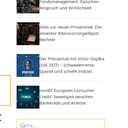
Fondsmanagement: Zwischen
Anspruch und Wirklichkeit
Alles zur neuen Privatrente: Der
envestor Altersvorsorgedepot-
Rechner
Der Presseclub mit Victor Gojdka
(DIE ZEIT) – Schwedenrente,
SpaceX und schiefe Indizes
nordIX European Consumer
Credit: Sweetspot zwischen
Bankkredit und Anleihe
t