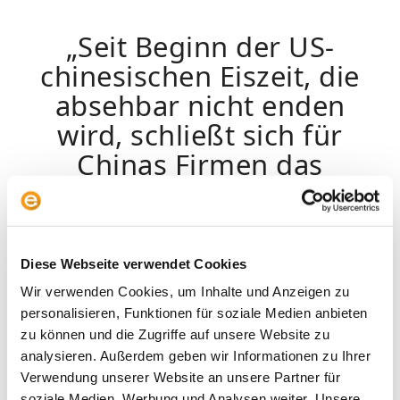
„Seit Beginn der US-
chinesischen Eiszeit, die
absehbar nicht enden
wird, schließt sich für
Chinas Firmen das
Fenster zum US-
Kapitalmarkt“
Diese Webseite verwendet Cookies
Red Chips wiederum werden ebenfalls in
Hongkong gehandelt. Sie sind Unternehmen,
Wir verwenden Cookies, um Inhalte und Anzeigen zu
die unter Kontrolle von Organisationen oder
personalisieren, Funktionen für soziale Medien anbieten
Firmen stehen, die dem chinesischen Staat, den
zu können und die Zugriffe auf unsere Website zu
Provinzen oder den Regionen der Chinesischen
analysieren. Außerdem geben wir Informationen zu Ihrer
Volksrepublik gehören. P-Chips umfassen
Verwendung unserer Website an unsere Partner für
Firmen, deren Sitz sich außerhalb Chinas
soziale Medien, Werbung und Analysen weiter. Unsere