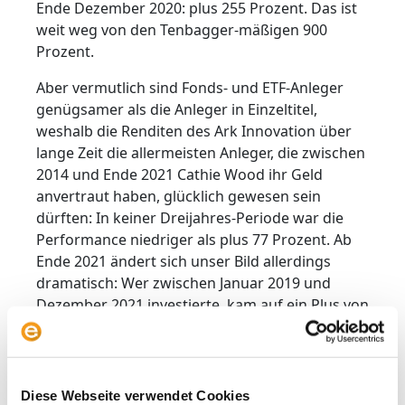
Ende Dezember 2020: plus 255 Prozent. Das ist
weit weg von den Tenbagger-mäßigen 900
Prozent.
Aber vermutlich sind Fonds- und ETF-Anleger
genügsamer als die Anleger in Einzeltitel,
weshalb die Renditen des Ark Innovation über
lange Zeit die allermeisten Anleger, die zwischen
2014 und Ende 2021 Cathie Wood ihr Geld
anvertraut haben, glücklich gewesen sein
dürften: In keiner Dreijahres-Periode war die
Performance niedriger als plus 77 Prozent. Ab
Ende 2021 ändert sich unser Bild allerdings
dramatisch: Wer zwischen Januar 2019 und
Dezember 2021 investierte, kam auf ein Plus von
162 Prozent. Die nachfolgende Monatskohorte
kam zwischen Februar 2019 und Januar 2022 auf
nur noch plus 81 Prozent. Es ging weiter
abwärts, und wer zwischen Juli 2019 und Juni
Diese Webseite verwendet Cookies