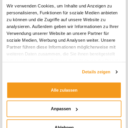
2022 investierte, musste erstmals in einer
Wir verwenden Cookies, um Inhalte und Anzeigen zu
Dreijahres-Periode einen Verlust hinnehmen –
personalisieren, Funktionen für soziale Medien anbieten
minus 14 Prozent. Hiernach wurde das Ergebnis
zu können und die Zugriffe auf unsere Website zu
immer schlechter.
analysieren. Außerdem geben wir Informationen zu Ihrer
Verwendung unserer Website an unsere Partner für
Wer mit Ark ETFs Geld verdient
soziale Medien, Werbung und Analysen weiter. Unsere
Partner führen diese Informationen möglicherweise mit
hat
weiteren Daten zusammen, die Sie ihnen bereitgestellt
haben oder die sie im Rahmen Ihrer Nutzung der Dienste
gesammelt haben.
Details zeigen
Alle zulassen
Anpassen
Wer seine dreijährige Investmentphase im Ark
Innovation ETF vor wenigen Tagen, Ende
September 2023, beendete, dürfte kein Fan von
Ablehnen