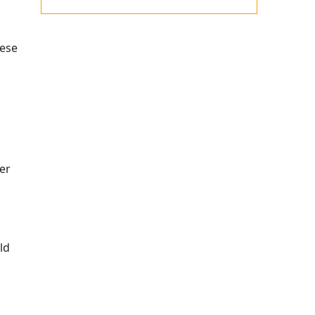
iese
er
ld