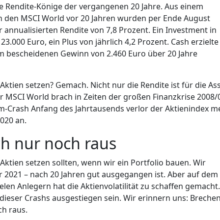
ie Rendite-Könige der vergangenen 20 Jahre. Aus einem
in den MSCI World vor 20 Jahren wurden per Ende August
er annualisierten Rendite von 7,8 Prozent. Ein Investment in
.000 Euro, ein Plus von jährlich 4,2 Prozent. Cash erzielte
nem bescheidenen Gewinn von 2.460 Euro über 20 Jahre
Aktien setzen? Gemach. Nicht nur die Rendite ist für die As
er MSCI World brach in Zeiten der großen Finanzkrise 2008/
m-Crash Anfang des Jahrtausends verlor der Aktienindex m
2020 an.
ch nur noch raus
f Aktien setzen sollten, wenn wir ein Portfolio bauen. Wir
r 2021 – nach 20 Jahren gut ausgegangen ist. Aber auf dem
en Anlegern hat die Aktienvolatilität zu schaffen gemacht.
dieser Crashs ausgestiegen sein. Wir erinnern uns: Breche
ch raus.