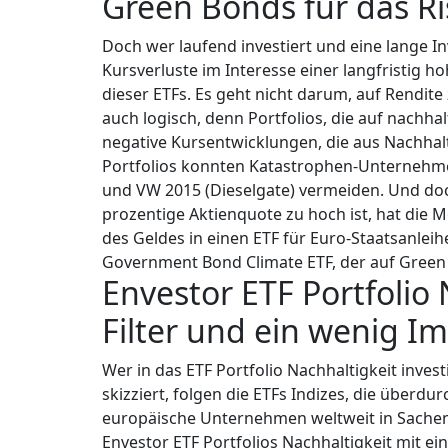
Green Bonds für das 
Doch wer laufend investiert und eine lange In
Kursverluste im Interesse einer langfristig h
dieser ETFs. Es geht nicht darum, auf Rendite
auch logisch, denn Portfolios, die auf nachh
negative Kursentwicklungen, die aus Nachhalt
Portfolios konnten Katastrophen-Unternehme
und VW 2015 (Dieselgate) vermeiden. Und doch
prozentige Aktienquote zu hoch ist, hat die Mö
des Geldes in einen ETF für Euro-Staatsanleih
Government Bond Climate ETF, der auf Green 
Envestor ETF Portfolio 
Filter und ein wenig I
Wer in das ETF Portfolio Nachhaltigkeit inves
skizziert, folgen die ETFs Indizes, die überdu
europäische Unternehmen weltweit in Sachen N
Envestor ETF Portfolios Nachhaltigkeit mit e