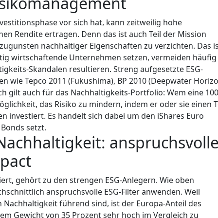
Risikomanagement
vestitionsphase vor sich hat, kann zeitweilig hohe
ohen Rendite ertragen. Denn das ist auch Teil der Mission
 zugunsten nachhaltiger Eigenschaften zu verzichten. Das i
altig wirtschaftende Unternehmen setzen, vermeiden häufig
igkeits-Skandalen resultieren. Streng aufgesetzte ESG-
n wie Tepco 2011 (Fukushima), BP 2010 (Deepwater Horizo
 gilt auch für das Nachhaltigkeits-Portfolio: Wem eine 100
glichkeit, das Risiko zu mindern, indem er oder sie einen T
en investiert. Es handelt sich dabei um den iShares Euro
Bonds setzt.
Nachhaltigkeit: anspruchsvoll
mpact
tiert, gehört zu den strengen ESG-Anlegern. Wie oben
rchschnittlich anspruchsvolle ESG-Filter anwenden. Weil
achhaltigkeit führend sind, ist der Europa-Anteil des
inem Gewicht von 35 Prozent sehr hoch im Vergleich zu