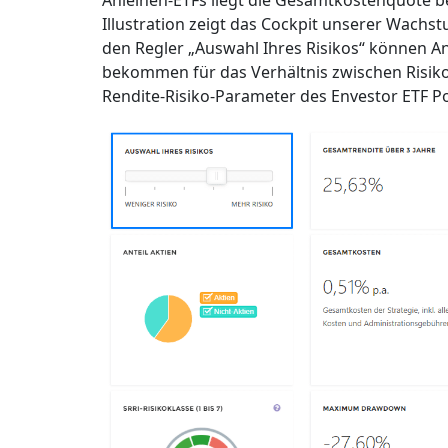
Anleihen-ETFs liegt die Gesamtkostenquote be
Illustration zeigt das Cockpit unserer Wachst
den Regler „Auswahl Ihres Risikos“ können An
bekommen für das Verhältnis zwischen Risiko u
Rendite-Risiko-Parameter des Envestor ETF Por