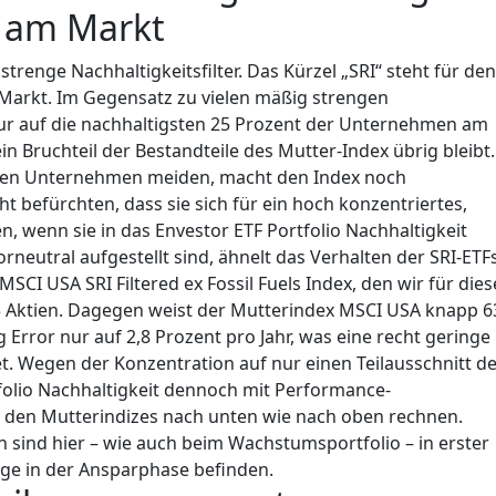
h am Markt
strenge Nachhaltigkeitsfilter. Das Kürzel „SRI“ steht für den
Markt. Im Gegensatz zu vielen mäßig strengen
nur auf die nachhaltigsten 25 Prozent der Unternehmen am
in Bruchteil der Bestandteile des Mutter-Index übrig bleibt.
vsten Unternehmen meiden, macht den Index noch
ht befürchten, dass sie sich für ein hoch konzentriertes,
en, wenn sie in das Envestor ETF Portfolio Nachhaltigkeit
orneutral aufgestellt sind, ähnelt das Verhalten der SRI-ETF
SCI USA SRI Filtered ex Fossil Fuels Index, den wir für dies
5 Aktien. Dagegen weist der Mutterindex MSCI USA knapp 6
ng Error nur auf 2,8 Prozent pro Jahr, was eine recht geringe
 Wegen der Konzentration auf nur einen Teilausschnitt d
folio Nachhaltigkeit dennoch mit Performance-
den Mutterindizes nach unten wie nach oben rechnen.
rn sind hier – wie auch beim Wachstumsportfolio – in erster
nge in der Ansparphase befinden.