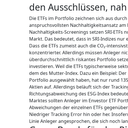
den Ausschlüssen, na
Die ETFs im Portfolio zeichnen sich aus durch 
anspruchsvollsten Nachhaltigkeitsansatz am 
Nachhaltigkeits-Screenings setzen SRI-ETFs 
Markt. Das bedeutet, dass in SRI-Indizes nur e
Dass die ETFs zumeist auch die CO₂-intensi
konzentrierter. Allerdings müssen Anleger nic
überdurchschnittlich riskantes Portfolio setz
investieren. Weil die ETFs typischerweise sekt
dem des Mutter-Index. Dazu ein Beispiel: Der M
Portfolio ausgewählt haben, hat nur rund 13
Aktien auf. Allerdings beläuft sich der Tracki
Richtungsabweichung des ESG-Index bedeutet.
Marktes sollten Anleger im Envestor ETF Port
Abweichungen der einzelnen ETFs gegenüber 
Niedriger Tracking Error hin oder her. Insofe
Linie Anleger angesprochen, die sich noch la