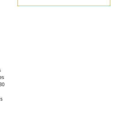
s
es
30
es