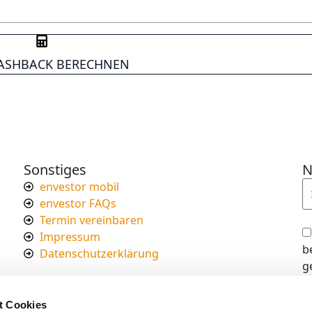
CASHBACK BERECHNEN
Sonstiges
N
envestor mobil
envestor FAQs
Termin vereinbaren
Impressum
b
Datenschutzerklärung
g
I
d
t Cookies