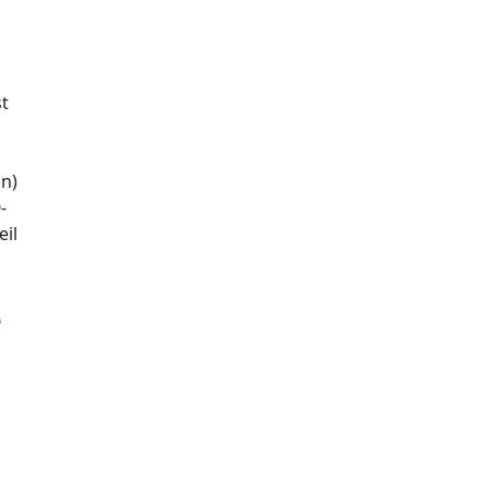
st
n)
-
eil
e