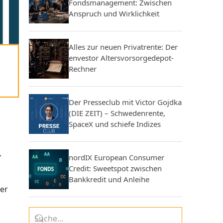
Fondsmanagement: Zwischen
Anspruch und Wirklichkeit
Alles zur neuen Privatrente: Der
envestor Altersvorsorgedepot-
Rechner
Der Presseclub mit Victor Gojdka
(DIE ZEIT) – Schwedenrente,
SpaceX und schiefe Indizes
.
nordIX European Consumer
.
Credit: Sweetspot zwischen
Bankkredit und Anleihe
ter