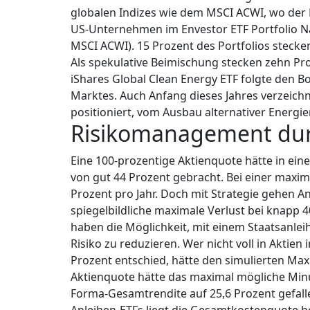
globalen Indizes wie dem MSCI ACWI, wo der 
US-Unternehmen im Envestor ETF Portfolio Nac
MSCI ACWI). 15 Prozent des Portfolios stecken
Als spekulative Beimischung stecken zehn Pro
iShares Global Clean Energy ETF folgte den 
Marktes. Auch Anfang dieses Jahres verzeichnet
positioniert, vom Ausbau alternativer Energien
Risikomanagement durc
Eine 100-prozentige Aktienquote hätte in einer
von gut 44 Prozent gebracht. Bei einer maxim
Prozent pro Jahr. Doch mit Strategie gehen A
spiegelbildliche maximale Verlust bei knapp 4
haben die Möglichkeit, mit einem Staatsanlei
Risiko zu reduzieren. Wer nicht voll in Aktien
Prozent entschied, hätte den simulierten Maxi
Aktienquote hätte das maximal mögliche Minus
Forma-Gesamtrendite auf 25,6 Prozent gefall