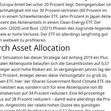
Europa-Anteil bei unter 20 Prozent liegt. Demgegenüber si
hhaltigkeit mit nur 30 Prozent vertreten (60 Prozent im
 in einem Schwellenländer ETF, zehn Prozent in Japan Aktie
zent des Aktienanteils in einem Clean-Energy-ETF. Der
Boom- (2020) und Bust- (2021) Phasen des zugrunde liegend
e er hohe Verluste. Der ETF ist allerdings langfristig gut
 weltweit zu profitieren.
h Asset Allocation
 Simulation bei dieser Strategie seit Anfang 2019 ein Plus
alen Aktienquote belaufen sich die Gesamtkosten auf 0,57
nleger auch hohe Risiken ein. In vergangenen Jahren lag der
0 Prozent. Anleger, denen diese Verlustgefahr zu groß ist,
hen-ETF, hier: der iShares Government Bond Climate ETF, da
 investiert war, sondern sich für eine Aktienquote von 80
malverlust auf 34 Prozent reduziert. Eine 60-prozentige
 auf 28 Prozent reduziert – damit wäre allerdings die Pro-
en. Angesichts der relativ hohen Quote des günstigen