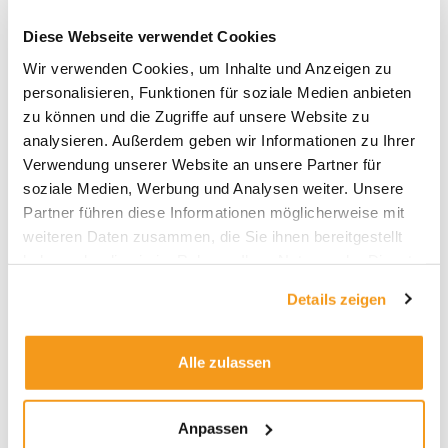
Envestor Community im
Diese Webseite verwendet Cookies
Überblick
Wir verwenden Cookies, um Inhalte und Anzeigen zu
Envestor Challenge
– Wieviel Sterne hat
personalisieren, Funktionen für soziale Medien anbieten
Ihr Depot?
zu können und die Zugriffe auf unsere Website zu
Top-Seller-Fonds
– Die am häufigsten
analysieren. Außerdem geben wir Informationen zu Ihrer
gekauften Fonds
Verwendung unserer Website an unsere Partner für
Flop-Seller-Fonds
– Die Fonds mit den
soziale Medien, Werbung und Analysen weiter. Unsere
höchsten Mittelabflüssen
Partner führen diese Informationen möglicherweise mit
Top-Impact Fonds
– Die Fonds, die die
weiteren Daten zusammen, die Sie ihnen bereitgestellt
Envestoren am meisten nach vorne
haben oder die sie im Rahmen Ihrer Nutzung der Dienste
gebracht haben
gesammelt haben.
Details zeigen
Flop-Impact Fonds
– Die Fonds, die die
Envestoren am weitesten zurück
geworfen haben
Alle zulassen
Fonds-Newcomer
– Brandneue Fonds
im Bestand der Envestoren
Fonds im Fokus
– Ein Fonds, den
Anpassen