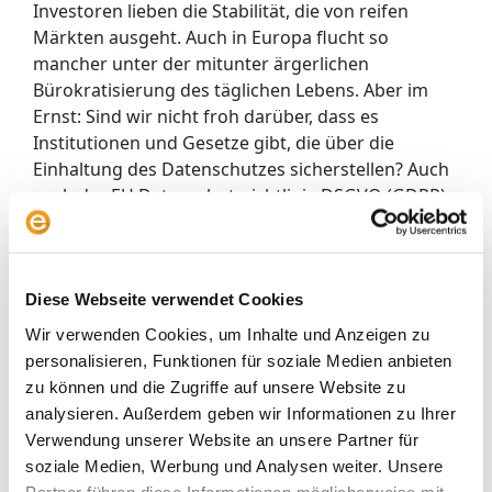
Investoren lieben die Stabilität, die von reifen
Märkten ausgeht. Auch in Europa flucht so
mancher unter der mitunter ärgerlichen
Bürokratisierung des täglichen Lebens. Aber im
Ernst: Sind wir nicht froh darüber, dass es
Institutionen und Gesetze gibt, die über die
Einhaltung des Datenschutzes sicherstellen? Auch
nach der EU Datenschutzrichtlinie DSGVO (GDPR)
drohen Unternehmen
sehr hohe Strafen, wenn sie
gegen den Datenschutz verstoßen
. Demnach wäre
der Ausverkauf in China übertrieben und China
Tech-Aktien ein Kauf wert.
Diese Webseite verwendet Cookies
Wir verwenden Cookies, um Inhalte und Anzeigen zu
3. Der chinesische Aktienmarkt ist einer der
personalisieren, Funktionen für soziale Medien anbieten
wenigen Märkte, der wegen der harten Hand der
zu können und die Zugriffe auf unsere Website zu
chinesischen Führung zum Vorteil der Anleger eine
analysieren. Außerdem geben wir Informationen zu Ihrer
bemerkenswerte Stabilität gezeigt hat. Das beste
Verwendung unserer Website an unsere Partner für
Beispiel ist die schnelle Kontrolle der Corona-
soziale Medien, Werbung und Analysen weiter. Unsere
Pandemie 2020, die den Aktienmärkten in China in
Partner führen diese Informationen möglicherweise mit