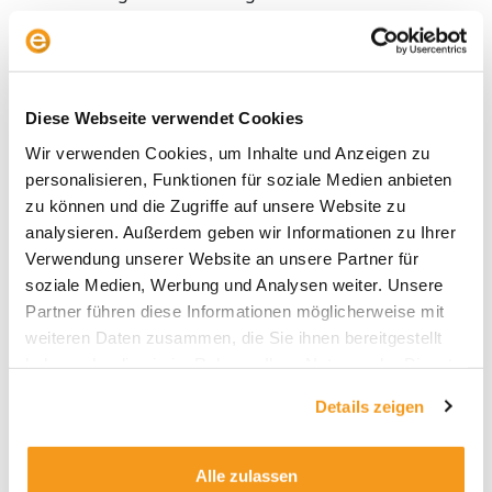
Rückzahlung des Nominalkredits.
Erst wenn die Verluste aus dem Kreditpool den
Eigenkapitalpuffer aufzehren, sind die anderen
Diese Webseite verwendet Cookies
Junior- und dann die Senior-Investoren
betroffen. In der Praxis erwies sich dieser
Wir verwenden Cookies, um Inhalte und Anzeigen zu
Sicherheitsmechanismus als äußerst effektiv:
personalisieren, Funktionen für soziale Medien anbieten
Seit 2009 sind bei europäischen Investment-
zu können und die Zugriffe auf unsere Website zu
Grade-CLO-Tranchen keine Ausfälle oder
analysieren. Außerdem geben wir Informationen zu Ihrer
endgültigen Kapitalverluste dokumentiert
Verwendung unserer Website an unsere Partner für
worden. Für nachrangige Tranchen (BB/B und
soziale Medien, Werbung und Analysen weiter. Unsere
Equity) gilt jedoch: Sie sind deutlich risikoreicher
Partner führen diese Informationen möglicherweise mit
und im Falle von Marktstress oder bei Ausfällen
weiteren Daten zusammen, die Sie ihnen bereitgestellt
direkt betroffen. Bei diesen Tranchen wurden
haben oder die sie im Rahmen Ihrer Nutzung der Dienste
temporär Zinszahlungen ausgesetzt oder
gesammelt haben.
Details zeigen
dauerhaft Verluste erlitten. Die Sicherheit hängt
daher maßgeblich von der Wahl der Tranche,
der Portfolioqualität und der Qualität des CLO-
Alle zulassen