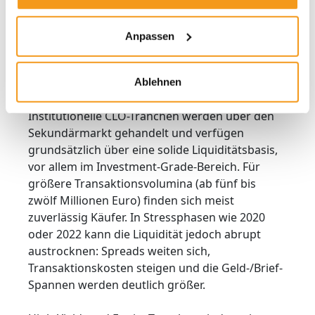
Managers ab.
Anpassen
Liquidität: CLOs sind
grundsätzlich liquide – aber …
Ablehnen
Es gibt Einschränkungen, vor allem bei Stress.
Institutionelle CLO-Tranchen werden über den
Sekundärmarkt gehandelt und verfügen
grundsätzlich über eine solide Liquiditätsbasis,
vor allem im Investment-Grade-Bereich. Für
größere Transaktionsvolumina (ab fünf bis
zwölf Millionen Euro) finden sich meist
zuverlässig Käufer. In Stressphasen wie 2020
oder 2022 kann die Liquidität jedoch abrupt
austrocknen: Spreads weiten sich,
Transaktionskosten steigen und die Geld-/Brief-
Spannen werden deutlich größer.