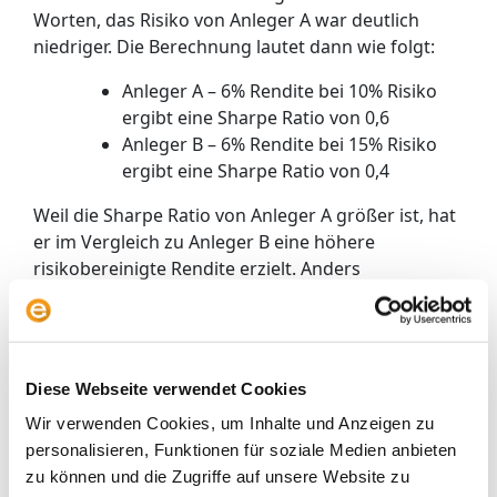
Worten, das Risiko von Anleger A war deutlich
niedriger. Die Berechnung lautet dann wie folgt:
Anleger A – 6% Rendite bei 10% Risiko
ergibt eine Sharpe Ratio von 0,6
Anleger B – 6% Rendite bei 15% Risiko
ergibt eine Sharpe Ratio von 0,4
Weil die Sharpe Ratio von Anleger A größer ist, hat
er im Vergleich zu Anleger B eine höhere
risikobereinigte Rendite erzielt. Anders
ausgedrückt musste Anleger A weniger Risiko
eingehen, um das gleiche Ergebnis zu erzielen. Das
bringt die Sharpe Ratio in einer einzigen Kennzahl
zum Ausdruck, indem sie beide Seiten der
Diese Webseite verwendet Cookies
Medaille, das Risiko und den Ertrag betrachtet.
Wir verwenden Cookies, um Inhalte und Anzeigen zu
Die Sharpe Ratio bei Envestor
personalisieren, Funktionen für soziale Medien anbieten
zu können und die Zugriffe auf unsere Website zu
Bei Envestor finden Sie für jeden in Deutschland