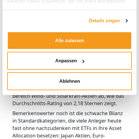
weiteren Daten zusammen, die Sie ihnen bereitgestellt
stark nachgelassen.
haben oder die sie im Rahmen Ihrer Nutzung der Dienste
Schwache Ratings: ETFs als
gesammelt haben.
Details zeigen
Problemfälle
Und wo schneiden ETFs am schlechtesten ab?
Alle zulassen
Die Schlusslichter finden sich nicht nur in
Nischen- und Sektoren wie Alternative Energy,
Emerging Markets Bond, Biotechnology und
Anpassen
CHF-Bonds, wo Ratings von deutlich unter 3,0
Sternen Programm sind. Der Rating-Absturz des
iShares Global Clean Energy liefert beredtes
Ablehnen
Zeugnis über die schwache Bilanz von ETFs im
Bereich Wind- und Solarkraft-Aktien ab, wie das
Durchschnitts-Rating von 2,18 Sternen zeigt.
Bemerkenswerter noch ist die schwache Bilanz
in Standardkategorien, die viele Anleger heute
fast ohne nachzudenken mit ETFs in ihre Asset
Allocation besetzen: Japan Aktien, Euro-