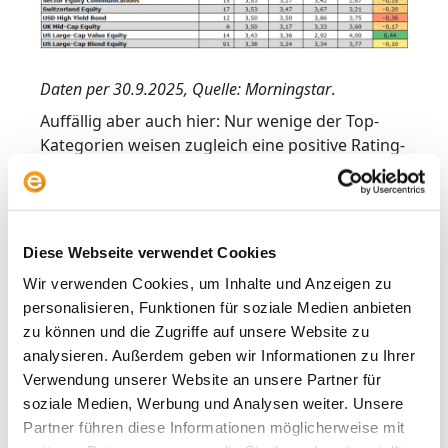
Daten per 30.9.2025, Quelle: Morningstar
.
Auffällig aber auch hier: Nur wenige der Top-
Kategorien weisen zugleich eine positive Rating-
Tendenz aus, sprich: Nur in Einzelfällen ist das
Drei-Jahres-Rating besser als das Fünf-Jahres-
Rating. Insbesondere „Sector Equity Water“
(+0,40) und „Sector Equity Infrastructure“ (+0,18)
Diese Webseite verwendet Cookies
zeigen, dass sich die kurzfristige Bilanz jüngst
Wir verwenden Cookies, um Inhalte und Anzeigen zu
verbessert hat – oft getrieben durch
personalisieren, Funktionen für soziale Medien anbieten
Megatrends wie Klimawandel und
zu können und die Zugriffe auf unsere Website zu
Versorgungsinfrastruktur.
analysieren. Außerdem geben wir Informationen zu Ihrer
Deutlich negative Tendenzwerte, wie bei „EUR
Verwendung unserer Website an unsere Partner für
Moderate Allocation – Global“ (–0,49) und „China
soziale Medien, Werbung und Analysen weiter. Unsere
A-Shares“ (–0,44), mahnen jedoch zur Vorsicht –
Partner führen diese Informationen möglicherweise mit
dort hat die jüngste Performance überraschend