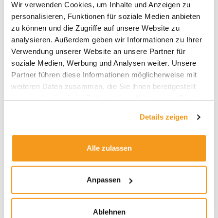
Wir verwenden Cookies, um Inhalte und Anzeigen zu
ETFs war. In den vergangenen zehn Jahren
personalisieren, Funktionen für soziale Medien anbieten
wurden 47,6 Prozent der Aktien-ETFs liquidiert,
zu können und die Zugriffe auf unsere Website zu
nur 13,2 Prozent der ETFs lagen hinter dem
analysieren. Außerdem geben wir Informationen zu Ihrer
Durchschnitt der jeweiligen Kategorie; in den
Verwendung unserer Website an unsere Partner für
vergangenen fünf Jahren wurden 20,4 Prozent
soziale Medien, Werbung und Analysen weiter. Unsere
der Aktien-ETFs ab Periodenbeginn liquidiert, 20
Partner führen diese Informationen möglicherweise mit
Prozent überlebten, verzeichneten aber eine
weiteren Daten zusammen, die Sie ihnen bereitgestellt
schwächere Performance als der
haben oder die sie im Rahmen Ihrer Nutzung der Dienste
Durchschnittsfonds der Kategorie.
gesammelt haben.
Details zeigen
Alle zulassen
Anpassen
Ablehnen