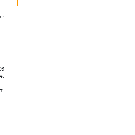
er
03
e.
rt