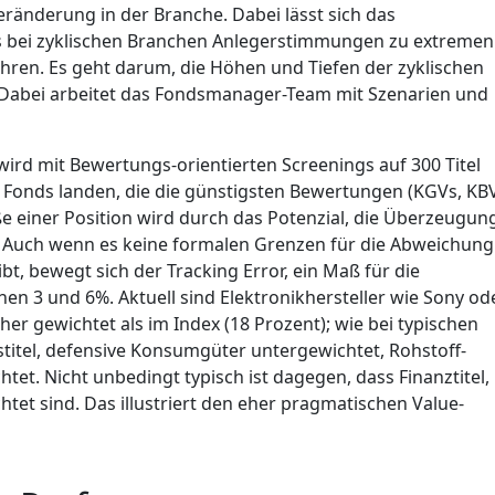
ränderung in der Branche. Dabei lässt sich das
s bei zyklischen Branchen Anlegerstimmungen zu extremen
ren. Es geht darum, die Höhen und Tiefen der zyklischen
abei arbeitet das Fondsmanager-Team mit Szenarien und
ird mit Bewertungs-orientierten Screenings auf 300 Titel
m Fonds landen, die die günstigsten Bewertungen (KGVs, KB
e einer Position wird durch das Potenzial, die Überzeugun
 Auch wenn es keine formalen Grenzen für die Abweichung
t, bewegt sich der Tracking Error, ein Maß für die
n 3 und 6%. Aktuell sind Elektronikhersteller wie Sony od
her gewichtet als im Index (18 Prozent); wie bei typischen
titel, defensive Konsumgüter untergewichtet, Rohstoff-
et. Nicht unbedingt typisch ist dagegen, dass Finanztitel,
tet sind. Das illustriert den eher pragmatischen Value-