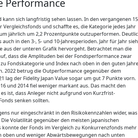
Die Performance
d kann sich langfristig sehen lassen. In den vergangenen 15
r Vergleichsfonds und schaffte es, die Kategorie jedes Jahr
um jährlich um 2,2 Prozentpunkte outzuperformen. Deutli
auch in den 3-, 5- und 10-Jahresperioden. Jahr für Jahr sieh
ie aus der unteren Grafik hervorgeht. Betrachtet man die
t auf, dass die Amplituden bei der Fondsperformance zwar
d zu Fondskategorie und Index nach oben in den guten Jahr
nten. 2022 betrug die Outperformance gegenüber dem
1 lag der Fidelity Japan Value sogar um gut 7 Punkte vorn.
16 und 2014 fiel weniger markant aus. Das macht den
g es ist, dass Anleger nicht aufgrund von Kurzfrist-
Fonds senken sollten.
rigens nur eingeschränkt in den Risikokennzahlen wider, was
. Die Volatilität gegenüber den meisten japanischen
ngs konnte der Fonds im Vergleich zu Konkurrenzfonds mehr
h oben und weniger Abwärtsbewegungen nach unten