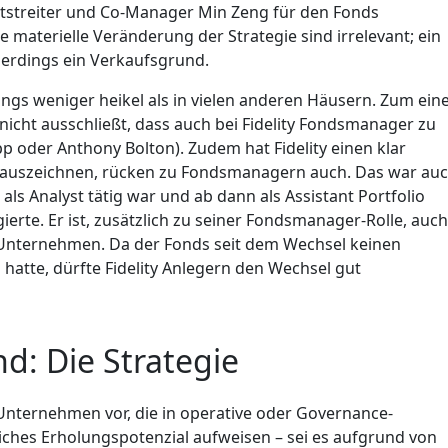
 Mitstreiter und Co-Manager Min Zeng für den Fonds
materielle Veränderung der Strategie sind irrelevant; ein
lerdings ein Verkaufsgrund.
ings weniger heikel als in vielen anderen Häusern. Zum ein
 nicht ausschließt, dass auch bei Fidelity Fondsmanager zu
p oder Anthony Bolton). Zudem hat Fidelity einen klar
ch auszeichnen, rücken zu Fondsmanagern auch. Das war au
als Analyst tätig war und ab dann als Assistant Portfolio
erte. Er ist, zusätzlich zu seiner Fondsmanager-Rolle, auch
r-Unternehmen. Da der Fonds seit dem Wechsel keinen
atte, dürfte Fidelity Anlegern den Wechsel gut
nd: Die Strategie
 Unternehmen vor, die in operative oder Governance-
liches Erholungspotenzial aufweisen – sei es aufgrund von