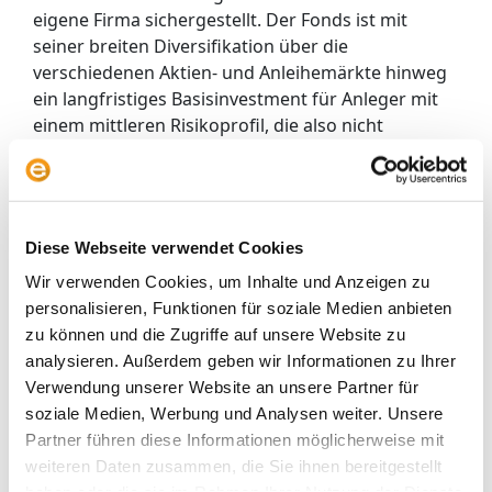
eigene Firma sichergestellt.
Der Fonds ist mit
seiner breiten Diversifikation über die
verschiedenen Aktien- und Anleihemärkte hinweg
ein langfristiges Basisinvestment für Anleger mit
einem mittleren Risikoprofil, die also nicht
ausschließlich in Aktien investieren wollen.
Meritum Capital – Accumulator
:
Envestor Cashback senkt die
Diese Webseite verwendet Cookies
Gebühren deutlich
Wir verwenden Cookies, um Inhalte und Anzeigen zu
Meritum
verzichtet auf einen traditionellen
personalisieren, Funktionen für soziale Medien anbieten
Vergleichsindex und verlangt dafür auch keine
zu können und die Zugriffe auf unsere Website zu
erfolgsabhängige Vergütung
. Die
analysieren. Außerdem geben wir Informationen zu Ihrer
Gesamtkostenquote (TER) des Fonds liegt bei
1,47
Verwendung unserer Website an unsere Partner für
Prozent. Der Ausgabeaufschlag liegt bei fünf
soziale Medien, Werbung und Analysen weiter. Unsere
Prozent. Envestor macht diesen Fonds allerdings
Partner führen diese Informationen möglicherweise mit
deutlich günstiger. Ein Ausgabeaufschlag fällt bei
weiteren Daten zusammen, die Sie ihnen bereitgestellt
uns nicht an. Von den jährlichen Gebühren