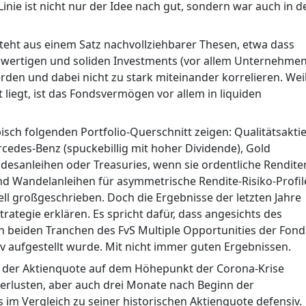
inie ist nicht nur der Idee nach gut, sondern war auch in d
esteht aus einem Satz nachvollziehbarer Thesen, etwa dass
ochwertigen und soliden Investments (vor allem Unternehmen
erden und dabei nicht zu stark miteinander korrelieren. Wei
ät liegt, ist das Fondsvermögen vor allem in liquiden
isch folgenden Portfolio-Querschnitt zeigen: Qualitätsakti
rcedes-Benz (spuckebillig mit hoher Dividende), Gold
ndesanleihen oder Treasuries, wenn sie ordentliche Rendite
nd Wandelanleihen für asymmetrische Rendite-Risiko-Profil
iell großgeschrieben. Doch die Ergebnisse der letzten Jahre
Strategie erklären. Es spricht dafür, dass angesichts des
n beiden Tranchen des FvS Multiple Opportunities der Fond
v aufgestellt wurde. Mit nicht immer guten Ergebnissen.
g der Aktienquote auf dem Höhepunkt der Corona-Krise
erlusten, aber auch drei Monate nach Beginn der
im Vergleich zu seiner historischen Aktienquote defensiv.