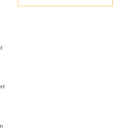
t
ert
r
en