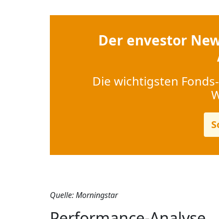
Der envestor New
Die wichtigsten Fonds-
W
S
Quelle: Morningstar
Performance-Analyse