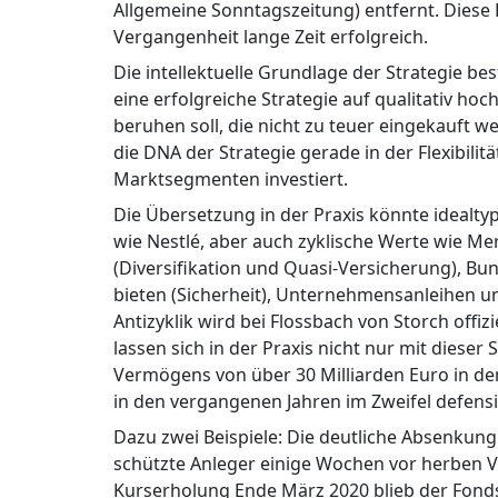
Allgemeine Sonntagszeitung) entfernt. Diese L
Vergangenheit lange Zeit erfolgreich.
Die intellektuelle Grundlage der Strategie b
eine erfolgreiche Strategie auf qualitativ h
beruhen soll, die nicht zu teuer eingekauft w
die DNA der Strategie gerade in der Flexibilit
Marktsegmenten investiert.
Die Übersetzung in der Praxis könnte idealtyp
wie Nestlé, aber auch zyklische Werte wie Me
(Diversifikation und Quasi-Versicherung), Bu
bieten (Sicherheit), Unternehmensanleihen u
Antizyklik wird bei Flossbach von Storch offiz
lassen sich in der Praxis nicht nur mit dieser 
Vermögens von über 30 Milliarden Euro in de
in den vergangenen Jahren im Zweifel defensi
Dazu zwei Beispiele: Die deutliche Absenkun
schützte Anleger einige Wochen vor herben V
Kurserholung Ende März 2020 blieb der Fonds 