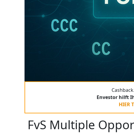
Cashback.
Envestor hilft 
HIER 
FvS Multiple Opport