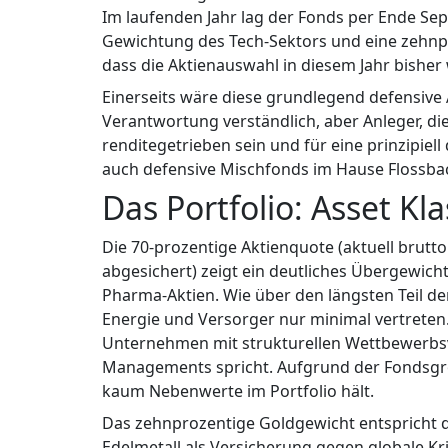
Im laufenden Jahr lag der Fonds per Ende Sep
Gewichtung des Tech-Sektors und eine zehnp
dass die Aktienauswahl in diesem Jahr bisher 
Einerseits wäre diese grundlegend defensive
Verantwortung verständlich, aber Anleger, d
renditegetrieben sein und für eine prinzipiel
auch defensive Mischfonds im Hause Flossbac
Das Portfolio: Asset K
Die 70-prozentige Aktienquote (aktuell brutto
abgesichert) zeigt ein deutliches Übergewic
Pharma-Aktien. Wie über den längsten Teil de
Energie und Versorger nur minimal vertreten
Unternehmen mit strukturellen Wettbewerbsvo
Managements spricht. Aufgrund der Fondsgröß
kaum Nebenwerte im Portfolio hält.
Das zehnprozentige Goldgewicht entspricht d
Edelmetall als Versicherung gegen globale Kr