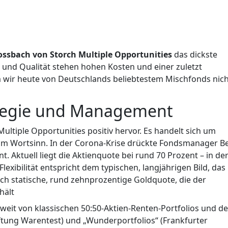
ossbach von Storch Multiple Opportunities
das dickste
t und Qualität stehen hohen Kosten und einer zuletzt
wir heute von Deutschlands beliebtestem Mischfonds nich
ategie und Management
 Multiple Opportunities positiv hervor. Es handelt sich um
 im Wortsinn. In der Corona-Krise drückte Fondsmanager B
. Aktuell liegt die Aktienquote bei rund 70 Prozent – in de
Flexibilität entspricht dem typischen, langjährigen Bild, das
ich statische, rund zehnprozentige Goldquote, die der
hält
nweit von klassischen 50:50-Aktien-Renten-Portfolios und d
tiftung Warentest) und „Wunderportfolios“ (Frankfurter