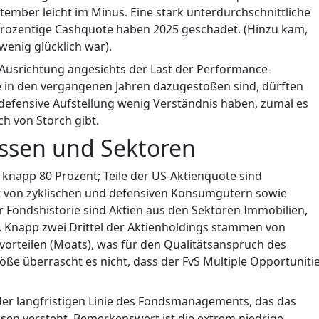
tember leicht im Minus. Eine stark unterdurchschnittliche
rozentige Cashquote haben 2025 geschadet. (Hinzu kam,
wenig glücklich war).
 Ausrichtung angesichts der Last der Performance-
ie in den vergangenen Jahren dazugestoßen sind, dürften
l defensive Aufstellung wenig Verständnis haben, zumal es
h von Storch gibt.
lassen und Sektoren
 knapp 80 Prozent; Teile der US-Aktienquote sind
ht von zyklischen und defensiven Konsumgütern sowie
r Fondshistorie sind Aktien aus den Sektoren Immobilien,
. Knapp zwei Drittel der Aktienholdings stammen von
rteilen (Moats), was für den Qualitätsanspruch des
e überrascht es nicht, dass der FvS Multiple Opportuniti
er langfristigen Linie des Fondsmanagements, das das
isen versteht. Bemerkenswert ist die extrem niedrige