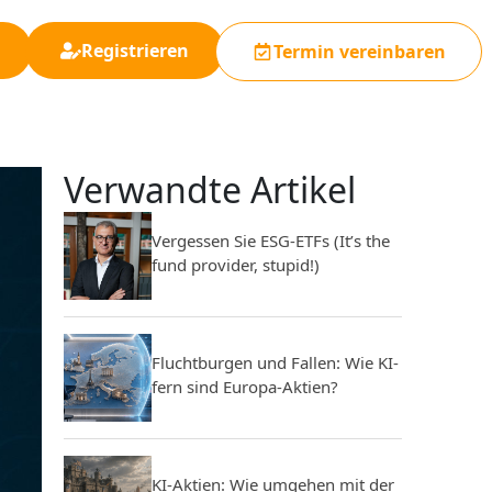
Registrieren
Termin vereinbaren
Verwandte Artikel
Vergessen Sie ESG-ETFs (It’s the
fund provider, stupid!)
Fluchtburgen und Fallen: Wie KI-
fern sind Europa-Aktien?
KI-Aktien: Wie umgehen mit der