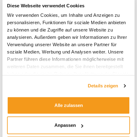
Diese Webseite verwendet Cookies
Wir verwenden Cookies, um Inhalte und Anzeigen zu
personalisieren, Funktionen für soziale Medien anbieten
zu können und die Zugriffe auf unsere Website zu
Vielleicht noch wichtiger als die Verluste bei
analysieren. Außerdem geben wir Informationen zu Ihrer
Aktien und Rohstoffen waren die Signale der
Verwendung unserer Website an unsere Partner für
Anleihenmärkte. Im letzten Februar-Drittel
soziale Medien, Werbung und Analysen weiter. Unsere
schnellte die Rendite der Zehnjährigen US-
Partner führen diese Informationen möglicherweise mit
Treasuries von 3,4 auf 3,9 Prozent. Auch Bund-
weiteren Daten zusammen, die Sie ihnen bereitgestellt
Renditen stiegen. Das zeigt, dass die Bären
haben oder die sie im Rahmen Ihrer Nutzung der Dienste
gerade deutlich pessimistischer sind als die
gesammelt haben.
Details zeigen
Bullen optimistisch.
Bereits im vergangenen
Sommer 2022 hatte die Volatilität der
Anleihenmärkte zugenommen
; zwischen
Alle zulassen
Sommer und Herbst folgte dann eine Korrektur
bei Risiko-Assets. Spiegelbildlich dazu war die
Volatilität an den Aktienmärkten niedrig
Anpassen
geblieben. Kurzfristig hatten die