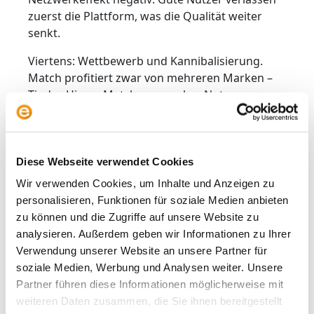
zuerst die Plattform, was die Qualität weiter
senkt.
Viertens: Wettbewerb und Kannibalisierung.
Match profitiert zwar von mehreren Marken –
Tinder, Hinge, Match.com –, aber Nutzer
wandern häufig innerhalb des eigenen
Portfolios, statt dass netto neue Nutzer
entstehen. Das stabilisiert Marktanteile, ersetzt
aber kein echtes Wachstum. Bei Bumble kommt
Diese Webseite verwendet Cookies
zusätzlich der direkte Wettbewerbsdruck hinzu.
Wir verwenden Cookies, um Inhalte und Anzeigen zu
In Märkten ohne starke Differenzierung genügt
personalisieren, Funktionen für soziale Medien anbieten
ein Trendwechsel oder ein besseres
zu können und die Zugriffe auf unsere Website zu
Nutzererlebnis beim Konkurrenten, um
analysieren. Außerdem geben wir Informationen zu Ihrer
Marktanteile deutlich zu verschieben.
Verwendung unserer Website an unsere Partner für
soziale Medien, Werbung und Analysen weiter. Unsere
Fünftens: Monetarisierung versus
Partner führen diese Informationen möglicherweise mit
Nutzererlebnis – der klassische Zielkonflikt
weiteren Daten zusammen, die Sie ihnen bereitgestellt
digitaler Plattformen. Wenn man zu aggressiv