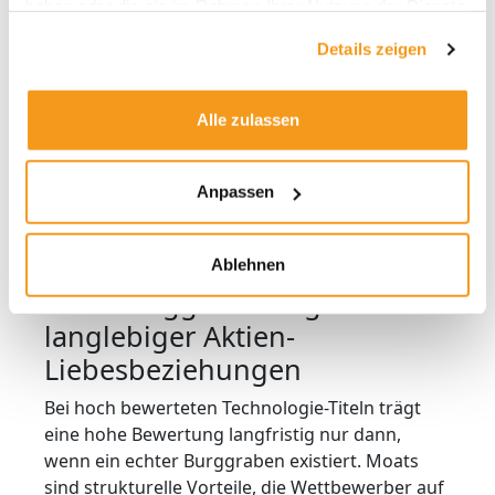
haben oder die sie im Rahmen Ihrer Nutzung der Dienste
monetarisiert, etwa durch stärkere Paywalls
gesammelt haben.
oder künstliche Verknappung, sinkt die
Details zeigen
Zufriedenheit und langfristig die Bindung. Wenn
man hingegen zu viel freigibt, leidet kurzfristig
Alle zulassen
der Umsatz. Dieser Balanceakt ist bei Dating-
Apps besonders sensibel, weil der
wahrgenommene Wert stark emotional geprägt
Anpassen
ist. Genau hier entscheidet sich, ob ein Produkt-
Relaunch tatsächlich strukturelle Verbesserung
bringt – oder nur kosmetische Änderungen.
Ablehnen
Tiefe Burggräben – garant
langlebiger Aktien-
Liebesbeziehungen
Bei hoch bewerteten Technologie-Titeln trägt
eine hohe Bewertung langfristig nur dann,
wenn ein echter Burggraben existiert. Moats
sind strukturelle Vorteile, die Wettbewerber auf